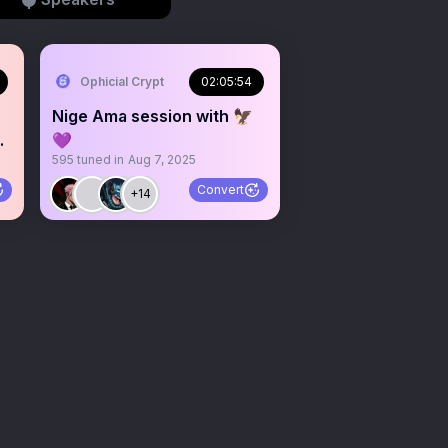
ge💱)
Ophicial Crypt
02:05:54
Nige Ama session with 🦅
en
💜
595
tuned in
Aug 7, 2025
Convert
+14