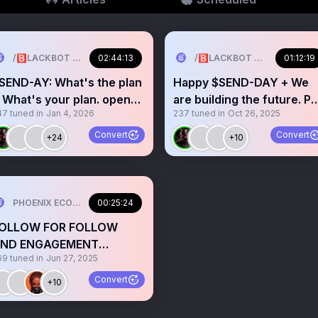
/🅱️LACKBOT 🤖 (/🅱️Exchange💱)
02:44:13
/🅱️LACKBOT 🤖 (/🅱️Exchan
01:12:19
SEND-AY: What's the plan
Happy $SEND-DAY + We
 What's your plan. open
are building the future. P
47
tuned in
Jan 4, 2026
237
tuned in
Oct 26, 2025
ic 🎤
down✍️
Convert
Convert
+24
+10
PHOENIX ECOSYSTEM 🐦‍🔥
00:25:24
OLLOW FOR FOLLOW
ND ENGAGEMENT
69
tuned in
Jun 27, 2025
ORNING WITH PHOENIX
TGIF)
Convert
+10