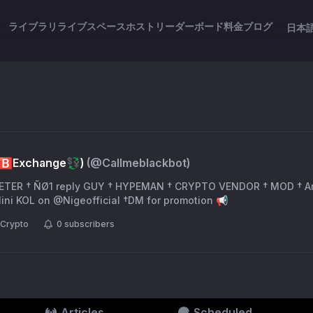
ライブラリ
ライブスペース
ホスト
リーダーボード
料金
ブログ
日本
/🅱️Exchange💱)
(@
Callmeblackbot
)
ETER † ÑØ1 reply GUY † HYPEMAN † CRYPTO VENDOR † MOD † A
ini KOL on @Nigeofficial †DM for promotion 📢
Crypto
0
subscribers
Articles
Scheduled