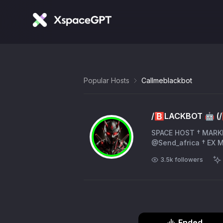
Popular Hosts
Callmeblackbot
/🅱️LACKBOT 🤖 (
SPACE HOST † MARK
@Send_africa † EX M
3.5k
followers
Ended