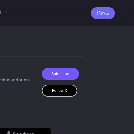
語
始める
Subscribe
mbassador on
Follow X
Speakers