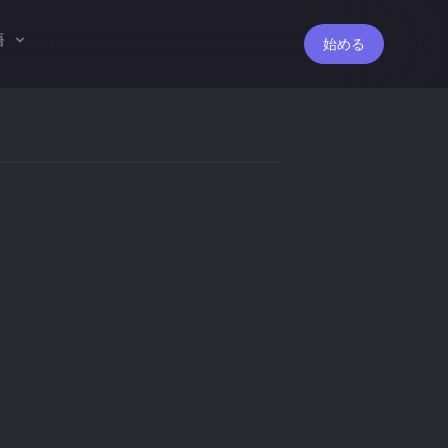
語
始める