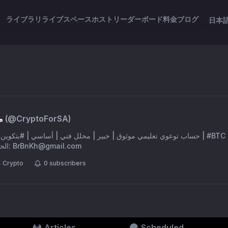
ライブラリ
ライブスペース
ホスト
リーダーボード
料金
ブログ
日本
م
(@
CryptoForSA
)
حساب توعوي تعليمي موثوق | خبير | محلل فني | أساسي | | #BTC | #بيتكوين | إدارة: محمد
الحربي | لا أوصي | للتواصل:
BrBnKh@gmail.com
Crypto
0
subscribers
Articles
Scheduled