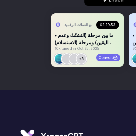
مجتمع العملات الرقمية
02:29:53
• من عقر دار الـ(بير ماركت)
• ما بين مرحلة (التشتّتْ وعدم
وين
اليقين) ومرحلة (الاستسلام)
10k
tuned in
Oct 25, 2025
9
ة
ننتظر! / #BTC 🔥
Convert
+8