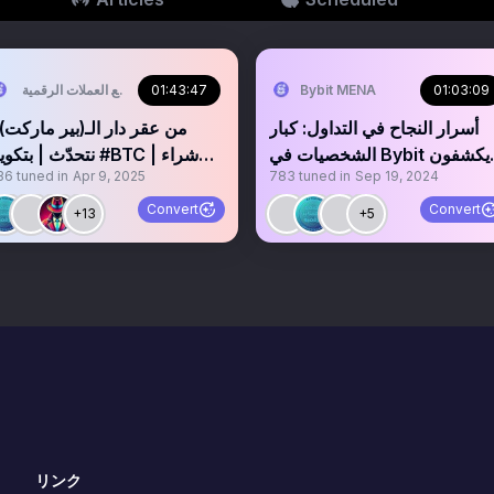
مجتمع العملات الرقمية
01:43:47
Bybit MENA
01:03:09
‏‏‏‏‏أسرار النجاح في التداول: كبار
الشخصيات في Bybit يكشفون
نتحدّث | بتك #BTC | شراء
36
tuned in
Apr 9, 2025
783
tuned in
Sep 19, 2024
عن تجاربهم
العملات الرقمي
Convert
Convert
+13
+5
リンク