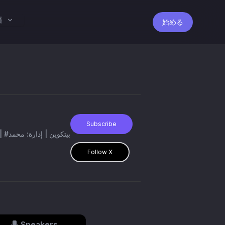
語
始める
Subscribe
Follow X
Speakers