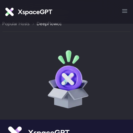
Popular Hosts
DeepFlowcc