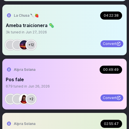
La Chusa 🔪🍓
04:22:38
Ameba traicionera 🦠
3k
tuned in
Jun 27, 2026
Convert
+12
Alpra Solana
00:49:49
Pos fale
679
tuned in
Jun 26, 2026
Convert
+2
Alpra Solana
02:55:47