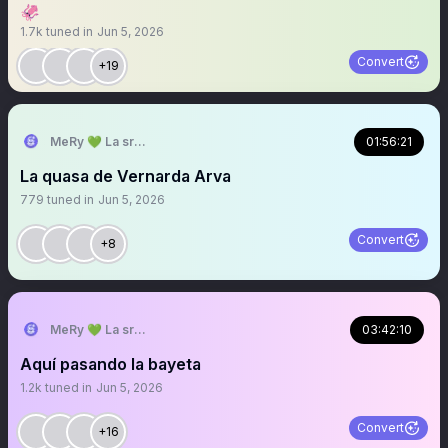
🦑
1.7k
tuned in
Jun 5, 2026
Convert
+19
MeRy 💚 La sra que ya no abre los espacios
01:56:21
La quasa de Vernarda Arva
779
tuned in
Jun 5, 2026
Convert
+8
MeRy 💚 La sra que ya no abre los espacios
03:42:10
Aquí pasando la bayeta
1.2k
tuned in
Jun 5, 2026
Convert
+16