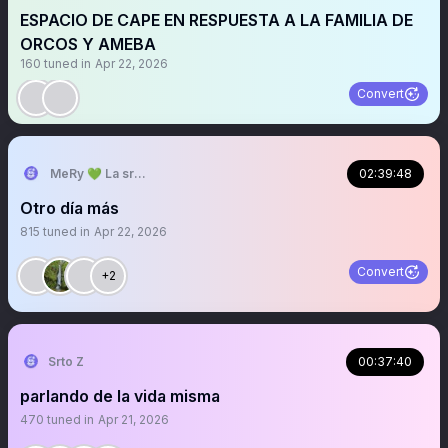
ESPACIO DE CAPE EN RESPUESTA A LA FAMILIA DE
ORCOS Y AMEBA
160
tuned in
Apr 22, 2026
Convert
MeRy 💚 La sra que abre los espacios
02:39:48
Otro día más
815
tuned in
Apr 22, 2026
Convert
+2
Srto Z
00:37:40
parlando de la vida misma
470
tuned in
Apr 21, 2026