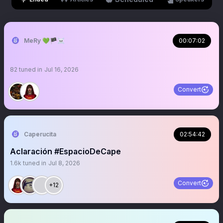
MeRy 💚🏴‍☠️
00:07:02
82
tuned in
Jul 16, 2026
Convert
Caperucita
02:54:42
Aclaración #EspacioDeCape
1.6k
tuned in
Jul 8, 2026
Convert
+12