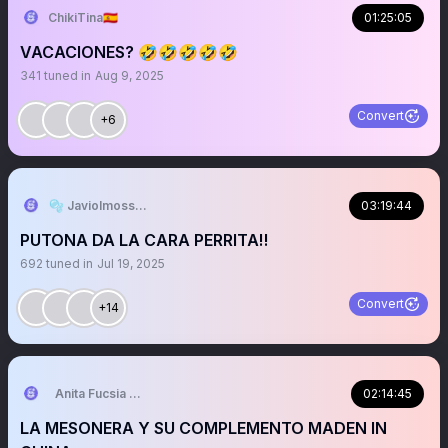
ChikiTina🇪🇦
01:25:05
VACACIONES? 🤣🤣🤣🤣🤣
341
tuned in
Aug 9, 2025
Convert
+6
🫧 Javiolmosss‼️🫧
03:19:44
PUTONA DA LA CARA PERRITA‼️
692
tuned in
Jul 19, 2025
Convert
+14
Anita Fucsia 😜🤣
02:14:45
LA MESONERA Y SU COMPLEMENTO MADEN IN