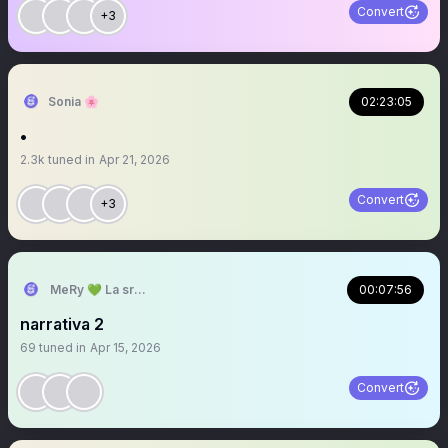
Convert
+3
Sonia 🌸
02:23:05
•
2.3k
tuned in
Apr 21, 2026
Convert
+3
MeRy 💚 La sra que abre los espacios
00:07:56
narrativa 2
69
tuned in
Apr 15, 2026
Convert