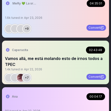
MeRy 💚 La sra que abre los espacios
04:35:01
1.6k
tuned in
Apr 23, 2026
Convert
+9
Caperucita
02:43:48
Vamos allá, me está molando esto de irnos todos a
TPEC
1.4k
tuned in
Apr 22, 2026
Convert
+7
Ana
00:04:17
90
tuned in
Apr 22, 2026