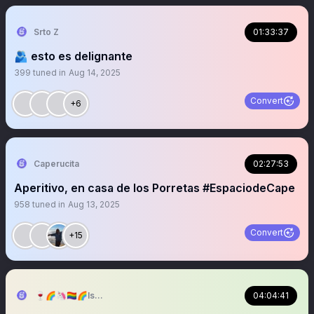
Srto Z
01:33:37
🫂 esto es delignante
399
tuned in
Aug 14, 2025
Convert
+6
Caperucita
02:27:53
Aperitivo, en casa de los Porretas #EspaciodeCape
958
tuned in
Aug 13, 2025
Convert
+15
🍷🌈🦄🏳️‍🌈🌈IsabelPaparazzi 🌈🦄🌈
04:04:41