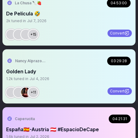
La Chusa 🔪🍓
04:53:00
De Película 🤣
2k
tuned in
Jul 7, 2026
Convert
+15
Nancy Alprazolada
03:29:28
Golden Lady
1.2k
tuned in
Jul 4, 2026
Convert
+11
Caperucita
04:21:31
España🇪🇸-Austria 🇦🇹 #EspacioDeCape
1.6k
tuned in
Jul 2, 2026