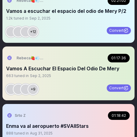
Rebeca🍓💨🇪🇸🇭🇳
02:21:02
Vamos a escuchar el espacio del odio de Mery P/2
1.2k
tuned in
Sep 2, 2025
Convert
+12
Rebeca🍓💨🇪🇸🇭🇳
01:17:36
Vamos A Escuchar El Espacio Del Odio De Mery
663
tuned in
Sep 2, 2025
Convert
+9
Srto Z
01:18:42
Enma va al aeropuerto #SVAllStars
888
tuned in
Aug 31, 2025