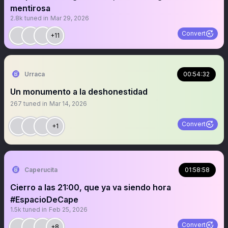
mentirosa
2.8k
tuned in
Mar 29, 2026
Convert
+11
Urraca
00:54:32
Un monumento a la deshonestidad
267
tuned in
Mar 14, 2026
Convert
+1
Caperucita
01:58:58
Cierro a las 21:00, que ya va siendo hora
#EspacioDeCape
1.5k
tuned in
Feb 25, 2026
Convert
+8