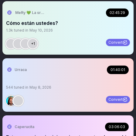
MeRy 💚 La sra que ya no abre los espacios
02:45:29
Cómo están ustedes?
1.3k
tuned in
May 10, 2026
Convert
+1
Urraca
01:40:01
544
tuned in
May 8, 2026
Convert
Caperucita
03:06:03