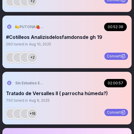
+2
🍋PUTONA🍓🐸🍷
00:52:38
#Cotilleos Analizisdelosfamdonsde gh 19
260
tuned in
Aug 10, 2025
Convert
+2
Sin Estudios Estudiez ☦️
02:00:57
Tratado de Versalles II ( parrocha húmeda?)
792
tuned in
Aug 9, 2025
Convert
+16