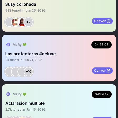
Susy coronada
928
tuned in
Jun 26, 2026
Convert
+7
MeRy 💚
04:35:06
Las protectoras #deluxe
3k
tuned in
Jun 21, 2026
Convert
+10
MeRy 💚
04:29:42
Aclarasión múltiple
2.7k
tuned in
Jun 16, 2026