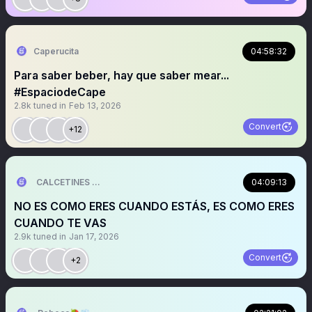
Caperucita
04:58:32
Para saber beber, hay que saber mear...
#EspaciodeCape
2.8k
tuned in
Feb 13, 2026
Convert
+12
CALCETINES 💜🤍✈️✂️🚲🦖🧜‍♀️
04:09:13
NO ES COMO ERES CUANDO ESTÁS, ES COMO ERES
CUANDO TE VAS
2.9k
tuned in
Jan 17, 2026
Convert
+2