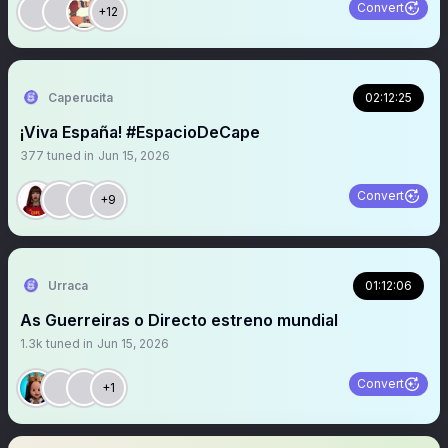
Convert
+12
Caperucita
02:12:25
¡Viva España! #EspacioDeCape
377
tuned in
Jun 15, 2026
Convert
+9
Urraca
01:12:06
As Guerreiras o Directo estreno mundial
1.3k
tuned in
Jun 15, 2026
Convert
+1