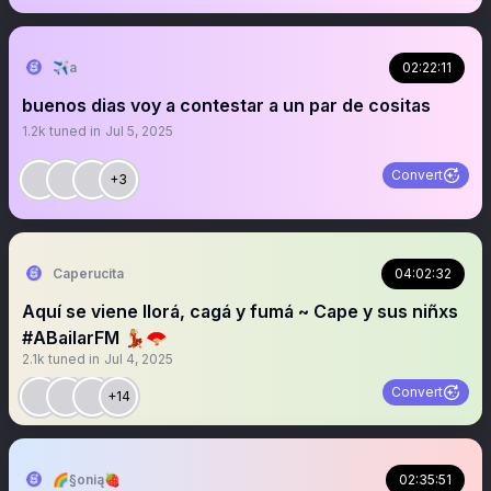
✈️a
02:22:11
buenos dias voy a contestar a un par de cositas
1.2k
tuned in
Jul 5, 2025
Convert
+3
Caperucita
04:02:32
Aquí se viene llorá, cagá y fumá ~ Cape y sus niñxs
#ABailarFM 💃🏼🪭
2.1k
tuned in
Jul 4, 2025
Convert
+14
🌈§onią🍓
02:35:51