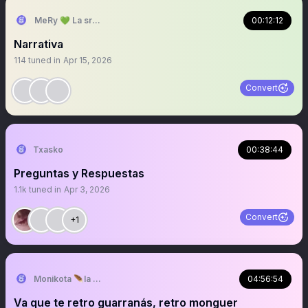
MeRy 💚 La sra que abre los espacios
00:12:12
Narrativa
114
tuned in
Apr 15, 2026
Convert
Txasko
00:38:44
Preguntas y Respuestas
1.1k
tuned in
Apr 3, 2026
Convert
+1
Monikota 🪶la pajara
04:56:54
Va que te retro guarranás, retro monguer