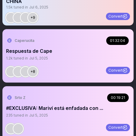
CHINA
1.5k
tuned in
Jul 6, 2025
Convert
+9
Caperucita
01:32:04
Respuesta de Cape
1.2k
tuned in
Jul 5, 2025
Convert
+8
Srto Z
00:19:21
#EXCLUSIVA: Mariví está enfadada con ...
235
tuned in
Jul 5, 2025
Convert