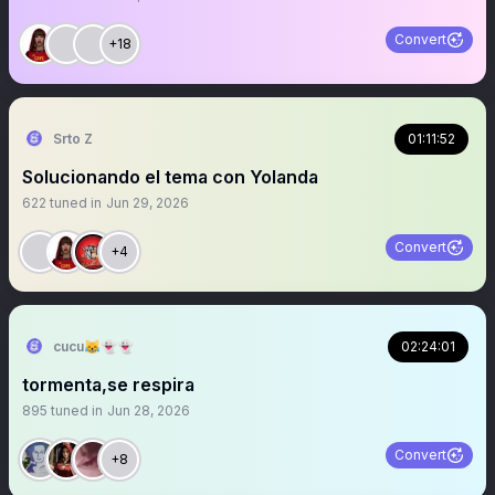
Convert
+18
Srto Z
01:11:52
Solucionando el tema con Yolanda
622
tuned in
Jun 29, 2026
Convert
+4
cucu😹👻👻
02:24:01
tormenta,se respira
895
tuned in
Jun 28, 2026
Convert
+8