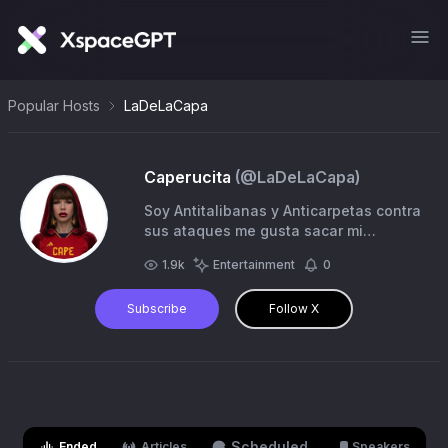
Popular Hosts
LaDeLaCapa
Caperucita
(@
LaDeLaCapa
)
Soy Antitalibanas y Anticarpetas contra
sus ataques me gusta sacar mi
alpargata a pasear 🤣
1.9k
Entertainment
0
Subscribe
Follow X
Scheduled
Ended
Articles
Speakers