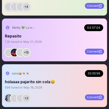
Convert
+4
MeRy 💚 La sra que ya no abre los espacios
03:37:04
Repasito
1.2k
tuned in
May 21, 2026
Convert
+15
cucu😹👻👻
02:05:56
holaaaa pajarito sin cola😄
596
tuned in
May 18, 2026
Convert
+3