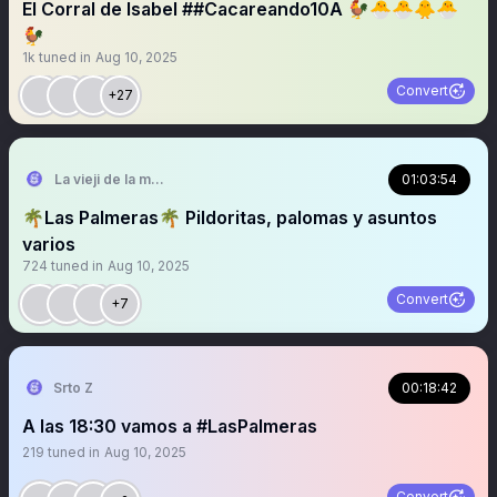
El Corral de Isabel ##Cacareando10A 🐓🐣🐣🐥🐣
🐓
1k
tuned in
Aug 10, 2025
Convert
+27
La vieji de la mirilla🌴🧜🏻‍♂️🍷💙
01:03:54
🌴Las Palmeras🌴 Pildoritas, palomas y asuntos
varios
724
tuned in
Aug 10, 2025
Convert
+7
Srto Z
00:18:42
A las 18:30 vamos a #LasPalmeras
219
tuned in
Aug 10, 2025
Convert