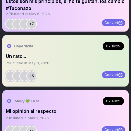
Estos son mis principios, si no te gustan, los cambio
#Taconazo
2.7k
tuned in
May 6, 2026
Convert
+7
Caperucita
02:18:29
Un rato...
758
tuned in
May 3, 2026
Convert
+5
MeRy 💚 La sra que ya no abre los espacios
02:40:21
Mi opinión al respecto
2.1k
tuned in
May 3, 2026
Convert
+4