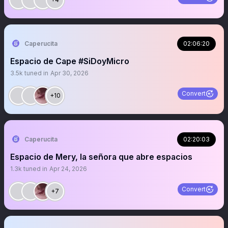
Caperucita
02:06:20
Espacio de Cape #SiDoyMicro
3.5k
tuned in
Apr 30, 2026
Convert
+10
Caperucita
02:20:03
Espacio de Mery, la señora que abre espacios
1.3k
tuned in
Apr 24, 2026
Convert
+7