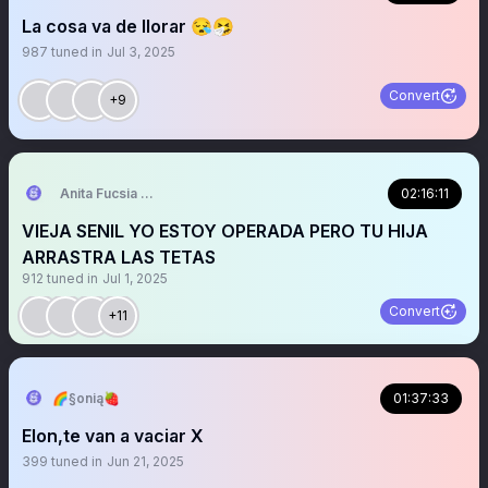
La cosa va de llorar 😪🤧
987
tuned in
Jul 3, 2025
Convert
+9
Anita Fucsia 😜🤣
02:16:11
VIEJA SENIL YO ESTOY OPERADA PERO TU HIJA
ARRASTRA LAS TETAS
912
tuned in
Jul 1, 2025
Convert
+11
🌈§onią🍓
01:37:33
Elon,te van a vaciar X
399
tuned in
Jun 21, 2025