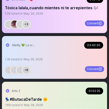
Tóxica lalala,cuando mientes ni te arrepientes 🎶
538
tuned in
May 30, 2026
Convert
+3
MeRy 💚 La sra que ya no abre los espacios
03:40:30
1.3k
tuned in
May 29, 2026
Convert
+8
Srto Z
01:02:25
💺#ButacaDeTarde 🌞
788
tuned in
May 28, 2026