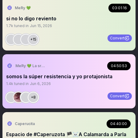
MeRy 💚
03:01:16
si no lo digo reviento
1.7k
tuned in
Jun 15, 2026
Convert
+15
MeRy 💚 La sra que ya no abre los espacios
04:50:53
somos la súper resistencia y yo protajonista
1.4k
tuned in
Jun 6, 2026
Convert
+8
Caperucita
04:40:00
Espacio de #Caperuzota 🏴‍☠️A Calamarda a Parla