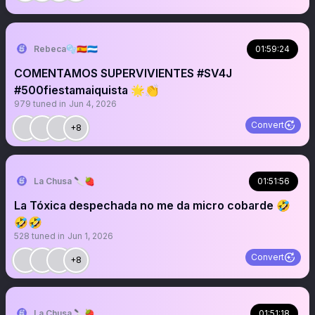
Rebeca🫧🇪🇸🇭🇳
01:59:24
COMENTAMOS SUPERVIVIENTES #SV4J
#500fiestamaiquista 🌟👏
979
tuned in
Jun 4, 2026
Convert
+8
La Chusa 🔪🍓
01:51:56
La Tóxica despechada no me da micro cobarde 🤣
🤣🤣
528
tuned in
Jun 1, 2026
Convert
+8
La Chusa 🔪🍓
01:51:18