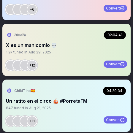
Convert
+6
𝑫𝒊𝒎𝒆𝑻𝒖
02:04:41
X es un manicomio 💀
1.2k
tuned in
Aug 29, 2025
Convert
+12
ChikiTina🇪🇦
04:20:34
Un ratito en el circo 🎪 #PorretaFM
847
tuned in
Aug 21, 2025
Convert
+11