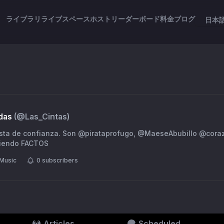
ライブラリ
ライブスペース
ホスト
リーダーボード
料金
ブログ
日本
das
(@
Las_Cintas
)
ista de confianza. Son @pirataprofugo, @MaeseAbubillo @cor
ciendo FACTOS
Music
0
subscribers
Articles
Scheduled