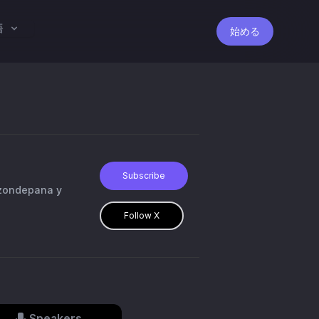
語
始める
Subscribe
azondepana y
Follow X
Speakers