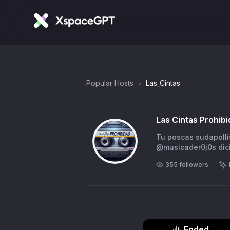
Popular Hosts
Las_Cintas
Las Cintas Prohibi
Tu poscas sudapoll
@musicader0j0s di
355
followers
Ended