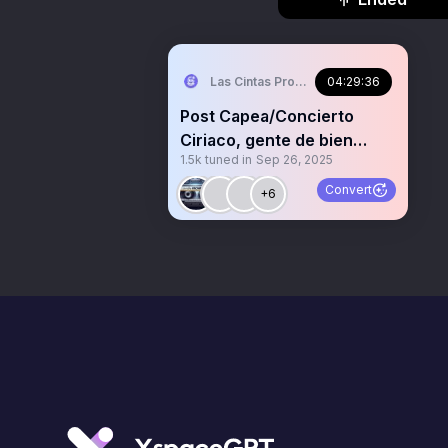
Las Cintas Prohibidas
04:29:36
Post Capea/Concierto
Ciriaco, gente de bien
1.5k
tuned in
Sep 26, 2025
haciendo cosas: ESPAÑA
Convert
+6