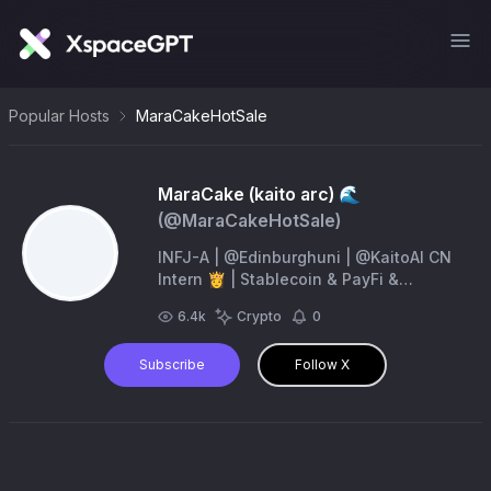
Popular Hosts
MaraCakeHotSale
MaraCake (kaito arc) 🌊
(@
MaraCakeHotSale
)
INFJ-A | @Edinburghuni | @KaitoAI CN
Intern 👸 | Stablecoin & PayFi &
Robotics & AI & Privacy
6.4k
Crypto
0
Subscribe
Follow X