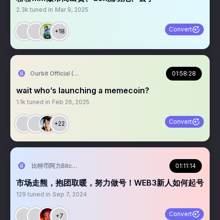
2.3k
tuned in
Mar 9, 2025
Convert
+18
Ourbit Official (SuperCEX)
01:58:28
wait who’s launching a memecoin?
1.1k
tuned in
Feb 26, 2025
Convert
+22
比特币阿力Bitcoin Alex
01:11:14
市场走熊，抱团取暖，努力做号！WEB3新人如何起号
129
tuned in
Sep 7, 2024
Convert
+7