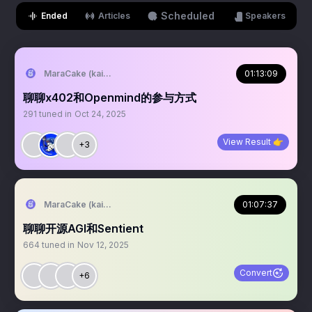
Scheduled
Ended
Articles
Speakers
MaraCake (kaito arc) 🌊
01:13:09
聊聊x402和Openmind的参与方式
291
tuned in
Oct 24, 2025
View Result 👉
+3
MaraCake (kaito arc) 🌊
01:07:37
聊聊开源AGI和Sentient
664
tuned in
Nov 12, 2025
Convert
+6