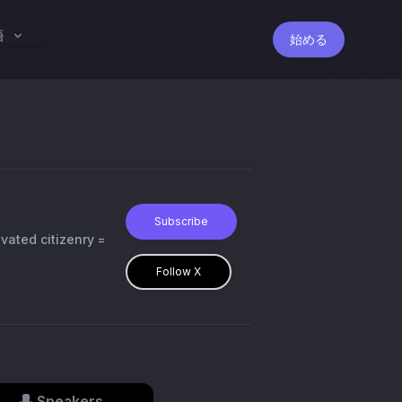
語
始める
Subscribe
vated citizenry =
Follow X
Speakers