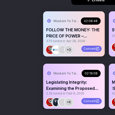
Maskani Ya Taifa 🇰🇪
02:08:48
FOLLOW THE MONEY: THE
S
PRICE OF POWER –
3
370
tuned in
Apr 28, 2026
Exposing the Influence of
Money in Politics
Convert
+3
Maskani Ya Taifa 🇰🇪
02:19:08
Legislating Integrity:
M
Examining the Proposed
:
2.3k
tuned in
Feb 6, 2025
4
Amendments to Kenya’s An
N
a
Convert
+6