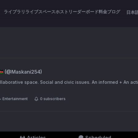
ライブラリ
ライブスペース
ホスト
リーダーボード
料金
ブログ
日本
🇪
(@
Maskani254
)
llaborative space. Social and civic issues. An informed + An acti
Entertainment
0
subscribers
Articles
Scheduled