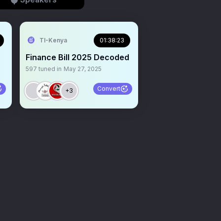
TI-Kenya
01:38:23
Finance Bill 2025 Decoded
597
tuned in
May 27, 2025
Convert
+3