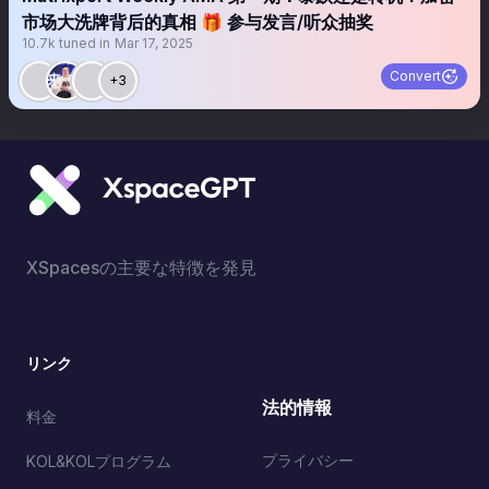
市场大洗牌背后的真相 🎁 参与发言/听众抽奖
10.7k
tuned in
Mar 17, 2025
Convert
+3
XSpacesの主要な特徴を発見
リンク
法的情報
料金
プライバシー
KOL&KOLプログラム