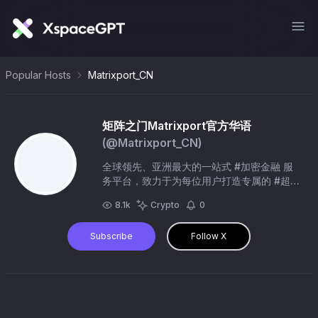
Popular Hosts
Matrixport_CN
矩阵之门Matrixport官方华语
(@
Matrixport_CN
)
全球领先、亚洲最大的一站式 #加密金融 服
务平台，致力于为每位用户打造专属的 #超级
账号 @Matrixport_EN Telegram官方社
8.1k
Crypto
0
群：https://t.co/pkkUp5XhjD
Subscribe
Follow X