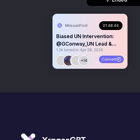
MiisaanPost
01:48:44
Biased UN Intervention:
@GConway_UN Lead &
1.2k
tuned in
Apr 28, 2026
#NorthEastern State of 🇸🇴
Convert
+14