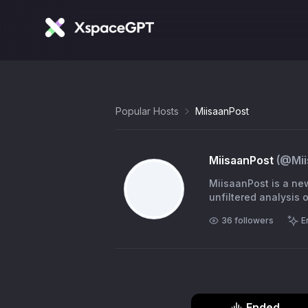
Popular Hosts
MiisaanPost
MiisaanPost
(@
Mi
MiisaanPost is a ne
unfiltered analysis o
36
followers
E
Ended