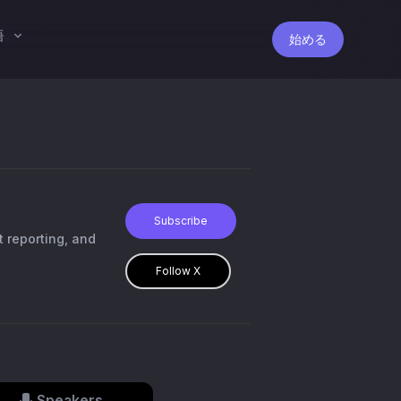
語
始める
Subscribe
 reporting, and
Follow X
Speakers