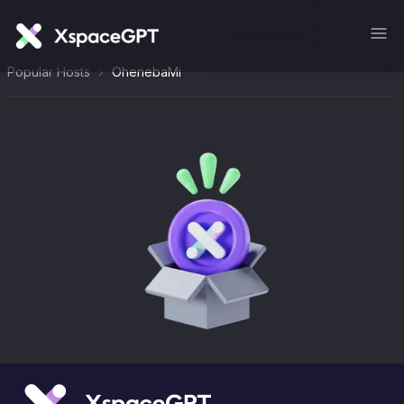
Popular Hosts
OhenebaMi