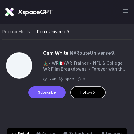
Popular Hosts
RouteUniverse9
Cam White
(@
RouteUniverse9
)
🧘🏾‍♂️• WR🇲🇽/WR Trainer • NFL & College
WR Film Breakdowns • Forever with the
#dawgpound ⏰TC • I watch a lot of
5.8k
Sport
0
anime • routeuniverse on IG
Subscribe
Follow X
Scheduled
Ended
Articles
Speakers