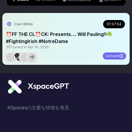
Cam White
01:37:54
⏰FF THE CL⏰CK: Presents…. Will Pauling‼️☘️
#FightingIrish #NotreDame
351
tuned in
Apr 19, 2026
Convert
+5
XSpacesの主要な特徴を発見