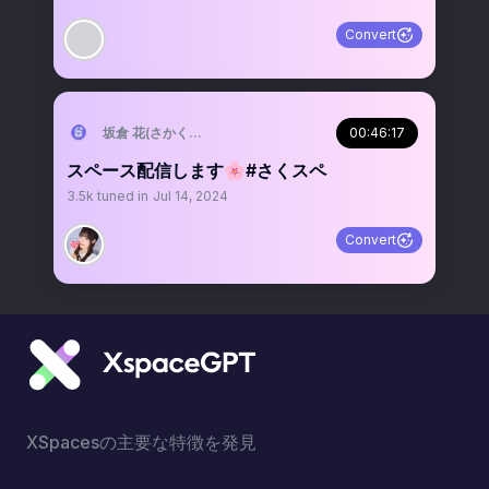
Convert
坂倉 花(さかくら さくら)
00:46:17
スペース配信します🌸#さくスペ
3.5k
tuned in
Jul 14, 2024
Convert
XSpacesの主要な特徴を発見