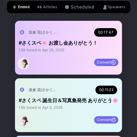
Scheduled
Ended
Articles
Speakers
坂倉 花(さかくら さくら)
00:17:47
#さくスペ🌸 お渡し会ありがとう！
1.9k
tuned in
Apr 25, 2026
Convert
坂倉 花(さかくら さくら)
00:11:23
#さくスペ 誕生日＆写真集発売 ありがとう🌸
1.8k
tuned in
Apr 3, 2026
Convert