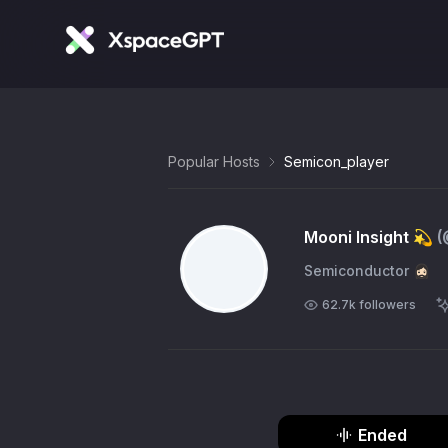
Popular Hosts
Semicon_player
Mooni Insight 💫
(
Semiconductor 🧔🏻‍♀️
62.7k
followers
Ended