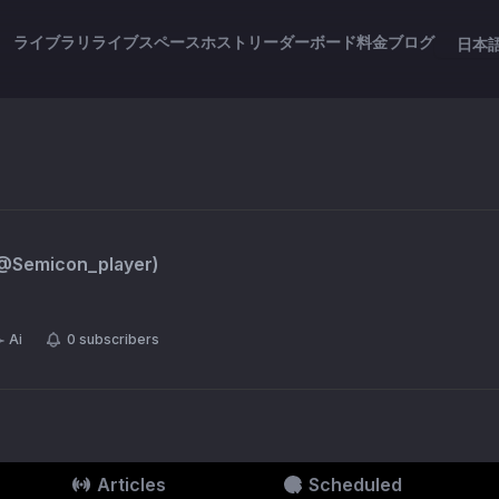
ライブラリ
ライブスペース
ホスト
リーダーボード
料金
ブログ
日本
@
Semicon_player
)
Ai
0
subscribers
Articles
Scheduled