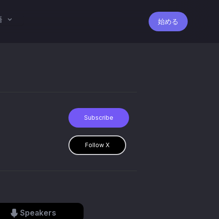
語
始める
Subscribe
Follow X
Speakers