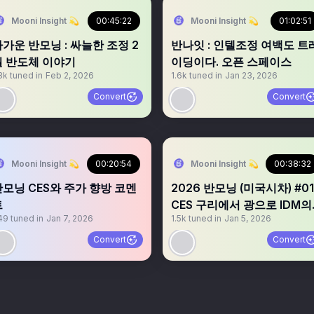
Mooni Insight 💫
00:45:22
Mooni Insight 💫
01:02:51
가운 반모닝 : 싸늘한 조정 2
반나잇 : 인텔조정 여백도 트
월 반도체 이야기
이딩이다. 오픈 스페이스
3k
tuned in
Feb 2, 2026
1.6k
tuned in
Jan 23, 2026
Convert
Convert
Mooni Insight 💫
00:20:54
Mooni Insight 💫
00:38:32
반모닝 CES와 주가 향방 코멘
2026 반모닝 (미국시차) #01
트
CES 구리에서 광으로 IDM의
49
tuned in
Jan 7, 2026
1.5k
tuned in
Jan 5, 2026
시대
Convert
Convert