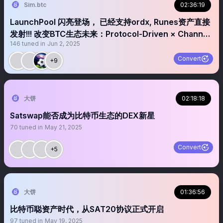
Sim.btc
02:36:19
LaunchPool 闪亮登场， 已经支持ordx, Runes资产直接
发射!!! 改变BTC生态未来：Protocol-Driven × Channel
146
tuned in
Jun 2, 2025
Contracts × Layer 2 Scaling
Convert
+9
大饼
02:18:18
Satswap能否成为比特币生态的DEX新星
70
tuned in
May 21, 2025
Convert
+5
大饼
01:36:56
比特币聪资产时代，从SAT20协议正式开启
97
tuned in
May 19, 2025