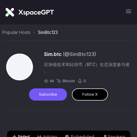
Popular Hosts
SimBtc123
Sim.btc
(@
SimBtc123
)
区块链技术和比特币（BTC）生态深度参与者
。
4k
Bitcoin
0
Subscribe
Follow X
Scheduled
Ended
Articles
Speakers