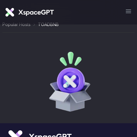
Popular Hosts
TOADBNB