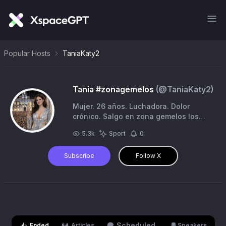
Popular Hosts
TaniaKaty2
Tania #zonagemelos
(@
TaniaKaty2
)
Mujer. 26 años. Luchadora. Dolor
crónico. Salgo en zona gemelos los
jueves.
5.3k
Sport
0
Subscribe
Follow X
Scheduled
Ended
Articles
Speakers