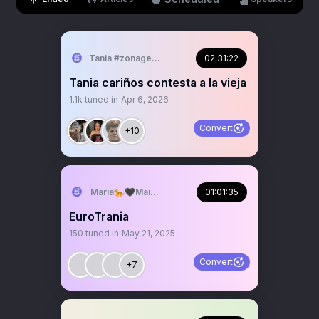
Tania #zonagemelos
02:31:22
Tania cariños contesta a la vieja
1.1k
tuned in
Apr 6, 2026
Convert
+10
Maria🐆🖤Maiquista✨🩷🍓
01:01:35
EuroTrania
150
tuned in
May 21, 2025
Convert
+7