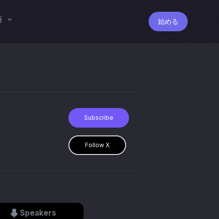
語
始める
Subscribe
Follow X
Speakers