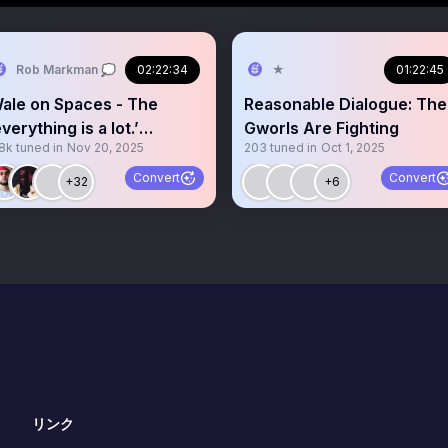
Rob Markman 💭
02:22:34
★
01:22:45
ale on Spaces - The
Reasonable Dialogue: The
everything is a lot.’
Gworls Are Fighting
.8k
tuned in
Nov 20, 2025
203
tuned in
Oct 1, 2025
iscussion
Convert
Convert
+32
+6
リンク