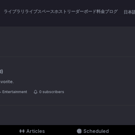
ライブラリ
ライブスペース
ホスト
リーダーボード
料金
ブログ
日本
d
)
vorite.
Entertainment
0
subscribers
Articles
Scheduled