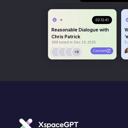
★
02:12:41
Reasonable Dialogue with
W
Chris Patrick
‘
366
tuned in
Dec 23, 2025
5
D
Convert
+9