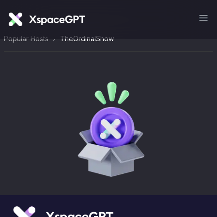
Popular Hosts
TheOrdinalShow