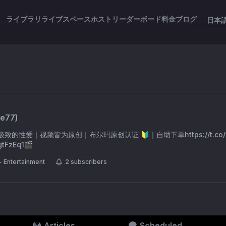
ライブラリ
ライブスペース
ホスト
リーダーボード
料金
ブログ
日本
re77
)
致的性爱｜视频皆为原创｜布尔玛原创认证 🔰｜自助下单https://t.co/yC
gtFzEq1🎬
Entertainment
2
subscribers
Articles
Scheduled