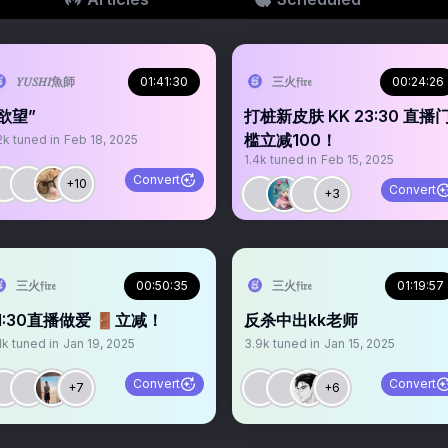
𝑌𝑈𝑆𝐻𝐼魚師
01:41:30
三火𝔣𝔦𝔯𝔢
00:24:26
欲望”
打桩新皮肤 KK 23:30 直播
槛立减100！
2k
tuned in
Feb 18, 2025
1.4k
tuned in
Feb 15, 2025
Convert
+10
Convert
+3
三火𝔣𝔦𝔯𝔢
00:50:35
三火𝔣𝔦𝔯𝔢
01:19:57
1:30直播做爱 🚪立减！
反杀中出kk老师
1k
tuned in
Jan 19, 2025
3.9k
tuned in
Jan 15, 2025
Convert
Convert
+7
+6