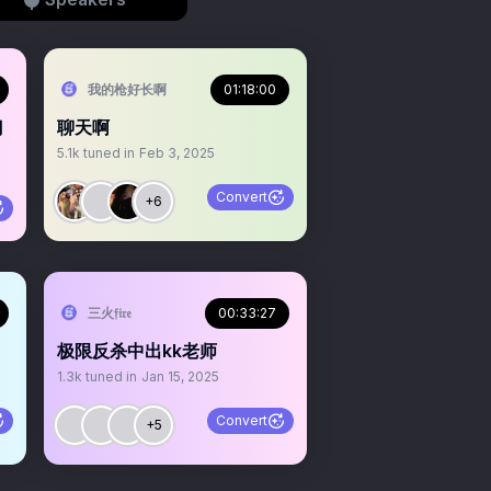
我的枪好长啊
01:18:00
门
聊天啊
5.1k
tuned in
Feb 3, 2025
Convert
+6
三火𝔣𝔦𝔯𝔢
00:33:27
极限反杀中出kk老师
1.3k
tuned in
Jan 15, 2025
Convert
+5