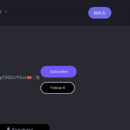
語
始める
Subscribe
3QOJY5Jz🎟️｜预
Follow X
Speakers