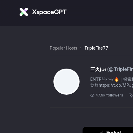
Popular Hosts
TripleFire77
三火𝔣𝔦𝔯𝔢
(@
TripleFi
ENTP的小火🔥｜探索极
览群https://t.co/MPJ
47.9k
followers
Ended