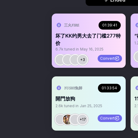
三火𝐹𝐼𝑅𝐸
01:39:41
坏了KK约男大去了门槛277特
“
价
1.
6.7k
tuned in
May 16, 2025
Convert
+3
𝑌𝑈𝑆𝐻𝐼魚師
01:33:54
開門放狗
1
2.6k
tuned in
Jan 25, 2025
2.
Convert
+17