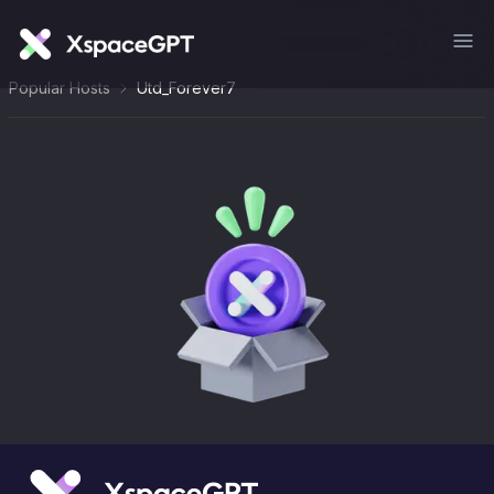
Popular Hosts
Utd_Forever7