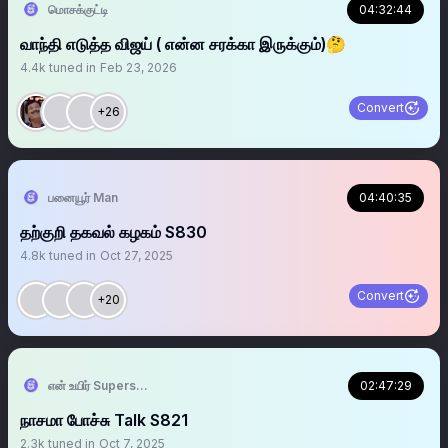
மொசக்குட்டி
04:32:44
வாந்தி எடுத்த விஜய் ( என்ன சரக்கா இருக்கும்)🤔
4.4k
tuned in
Feb 23, 2026
Convert
+26
பனையூர் Man
04:40:35
தற்குறி தகவல் கழகம் S830
4.8k
tuned in
Oct 27, 2025
Convert
+20
என் உயிர் Superstar ரஜினி ரசிகன்
02:47:29
நாசமா போச்சு Talk S821
2.3k
tuned in
Oct 7, 2025