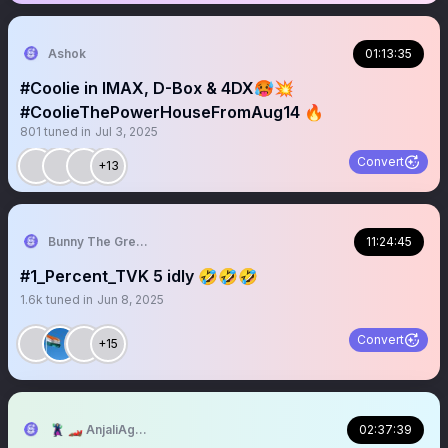
Ashok
01:13:35
#Coolie in IMAX, D-Box & 4DX🥵💥
#CoolieThePowerHouseFromAug14 🔥
801
tuned in
Jul 3, 2025
Convert
+13
Bunny The Grey White
11:24:45
#1_Percent_TVK 5 idly 🤣🤣🤣
1.6k
tuned in
Jun 8, 2025
Convert
+15
🦹🏻 🏎️ AnjaliAgarwal
02:37:39