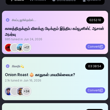
சிகப்பு ஜமீன்தார்ஸ்🚩
02:52:10
காலத்திருக்கும் விளக்கு பிடிக்கும் இந்திய கம்யூனிஸ்ட் ஆசான்
அமர்வு
985
tuned in
Jun 24, 2026
Convert
+17
𝑯𝒂𝒏𝒊𝒇𝒂💫
03:38:54
Onion Roast 🧅 காதுகள் பாவமில்லையா?
2.1k
tuned in
Jun 16, 2026
Convert
+34