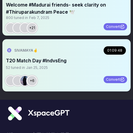
Welcome #Madurai friends- seek clarity on
#Thiruparakundram Peace 🕊️
800
tuned in
Feb 7, 2025
Convert
+21
SIVAMAYA🤞
01:09:48
T20 Match Day #IndvsEng
52
tuned in
Jan 25, 2025
Convert
+6