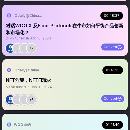
Odaily@ChinaCryptoNews
00:48:37
对话WOO X 及Floor Protocol: 在牛市如何平衡产品创新
和市场化？
21.4k
tuned in
Apr 10, 2024
Convert
+7
Odaily@ChinaCryptoNews
01:41:23
NFT涅槃，NFTFI玩火
53.5k
tuned in
Jan 31, 2024
Convert
+5
WOO 华语
01:41:40