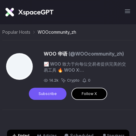
Popular Hosts
WOOcommunity_zh
WOO 华语
(@
WOOcommunity_zh
)
📈 WOO 致力于向每位交易者提供完美的交
易工具 🔥 WOO X:
https://t.co/LENer3Gwvw 面向专业交易者
14.2k
Crypto
0
的终极加密货币交易平台 🔥 WOOFi:
https://t.co/vxLswmMQ0e 最低手续费的去
Subscribe
Follow X
中心化交易所 👫 加入华语社区：
https://t.co/Swmptw2CAF
Scheduled
Ended
Articles
Speakers