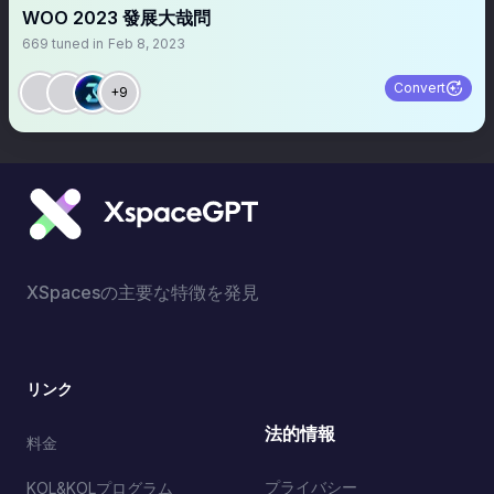
WOO 2023 發展大哉問
669
tuned in
Feb 8, 2023
Convert
+9
XSpacesの主要な特徴を発見
リンク
法的情報
料金
プライバシー
KOL&KOLプログラム