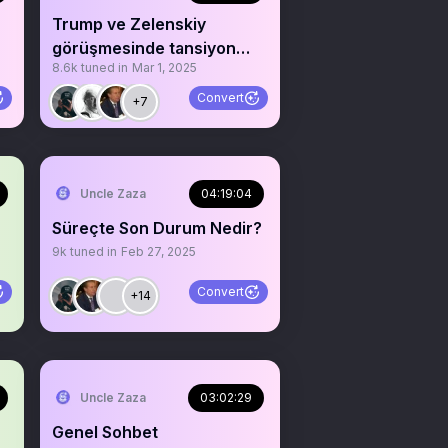
Trump ve Zelenskiy
görüşmesinde tansiyon
8.6k
tuned in
Mar 1, 2025
yükseldi: 'Anlaşma yok’
Convert
+7
Uncle Zaza
04:19:04
Süreçte Son Durum Nedir?
9k
tuned in
Feb 27, 2025
Convert
+14
Uncle Zaza
03:02:29
Genel Sohbet