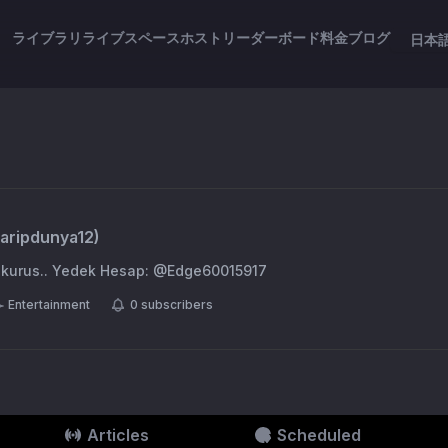
ライブラリ
ライブスペース
ホスト
リーダーボード
料金
ブログ
日本
garipdunya12
)
5 kurus.. Yedek Hesap: @Edge60015917
Entertainment
0
subscribers
Articles
Scheduled