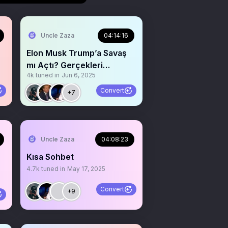
Uncle Zaza
04:14:16
Elon Musk Trump’a Savaş
mı Açtı? Gerçekleri
4k
tuned in
Jun 6, 2025
Konuşuyoruz
Convert
+7
Uncle Zaza
04:08:23
Kısa Sohbet
4.7k
tuned in
May 17, 2025
Convert
+9