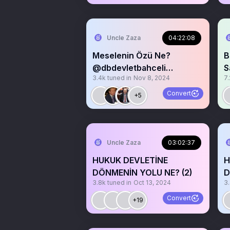
Uncle Zaza
04:22:08
Meselenin Özü Ne?
B
@dbdevletbahceli
S
3.4k
tuned in
Nov 8, 2024
7.
@RTErdogan
@
Convert
+5
Uncle Zaza
03:02:37
HUKUK DEVLETİNE
H
DÖNMENİN YOLU NE? (2)
D
3.8k
tuned in
Oct 13, 2024
3
@
Convert
+19