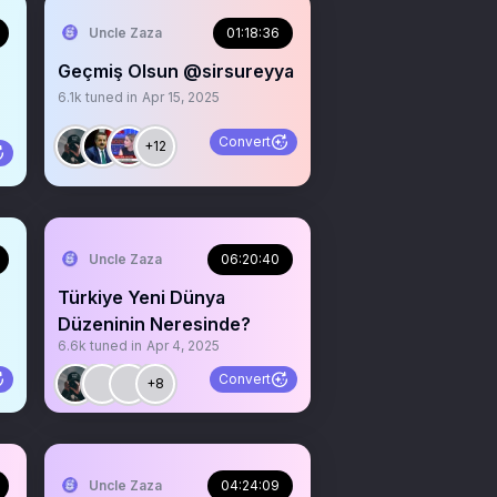
Uncle Zaza
01:18:36
Geçmiş Olsun @sirsureyya
6.1k
tuned in
Apr 15, 2025
Convert
+12
Uncle Zaza
06:20:40
Türkiye Yeni Dünya
Düzeninin Neresinde?
6.6k
tuned in
Apr 4, 2025
Convert
+8
Uncle Zaza
04:24:09