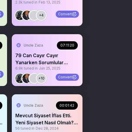
2.3k
tuned in
Feb 13, 2025
Convert
+4
Uncle Zaza
07:11:20
79 Can Cayır Cayır
Yanarken Sorumlular
6.9k
tuned in
Jan 25, 2025
Nerde?
Convert
+10
Uncle Zaza
00:01:42
Mevcut Siyaset İflas Etti.
Yeni Siyaset Nasıl Olmalı?
56
tuned in
Dec 28, 2024
@zenginturkiye