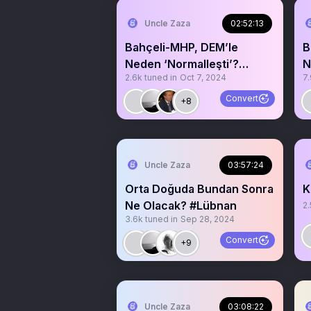
Uncle Zaza
02:52:13
Bahçeli-MHP, DEM’le
B
Neden ‘Normalleşti’?
N
2.6k
tuned in
Oct 7, 2024
7
@DemGenelMerkezi
@
@MHP_Bilgi 2
@
Convert
+8
Uncle Zaza
03:57:24
Orta Doğuda Bundan Sonra
K
Ne Olacak? #Lübnan
2.
3.6k
tuned in
Sep 28, 2024
Convert
+9
Uncle Zaza
03:08:22