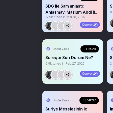
SDG ile Şam anlaştı:
S
Anlaşmayı Mazlum Abdi ile
8.
17.9k
tuned in
Mar 10, 2025
Şara imzaladı!
Convert
+2
Uncle Zaza
01:26:28
Süreçte Son Durum Ne?
S
6.9k
tuned in
Feb 27, 2025
2
Convert
+6
Uncle Zaza
03:58:37
Suriye Meselesinin İç
İ