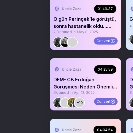
Uncle Zaza
01:49:37
O gün Perinçek’le görüştü,
G
sonra hastanelik oldu…
4
2.8k
tuned in
May 8, 2025
@sirsureyya
Convert
Uncle Zaza
04:25:59
DEM- CB Erdoğan
D
Görüşmesi Neden Önemli?
G
6k
tuned in
Apr 12, 2025
3
@DemGenelMerkezi
@
Convert
+10
Uncle Zaza
04:04:54