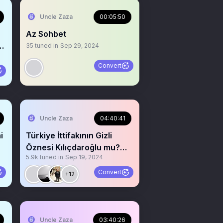
Uncle Zaza
00:05:50
Az Sohbet
p
35
tuned in
Sep 29, 2024
Convert
Uncle Zaza
04:40:41
Türkiye İttifakının Gizli
Öznesi Kılıçdaroğlu mu?
5.9k
tuned in
Sep 19, 2024
@kilicdarogluk
Convert
+12
Uncle Zaza
03:40:26