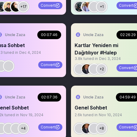
Convert
Convert
+17
+1
Uncle Zaza
00:07:46
Uncle Zaza
02:26:29
ısa Sohbet
Kartlar Yeniden mi
Dağıtılıyor #Halep
43
tuned in
Dec 4, 2024
3.8k
tuned in
Dec 3, 2024
Convert
Convert
+2
Uncle Zaza
02:07:36
Uncle Zaza
04:59:49
enel Sohbet
Genel Sohbet
2k
tuned in
Nov 19, 2024
2.6k
tuned in
Nov 10, 2024
Convert
Convert
+4
+8