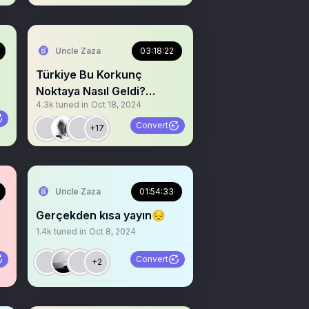
Uncle Zaza
03:18:22
Türkiye Bu Korkunç
Noktaya Nasıl Geldi?
4.3k
tuned in
Oct 18, 2024
@saglikbakanligi
Convert
+17
Uncle Zaza
01:54:33
Gerçekden kısa yayın😔
1.4k
tuned in
Oct 8, 2024
Convert
+2