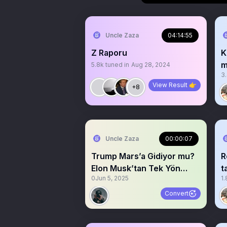
Uncle Zaza
04:14:55
Z Raporu
K
m
5.8k
tuned in
Aug 28, 2024
3
@
View Result 👉
+8
Uncle Zaza
00:00:07
Trump Mars’a Gidiyor mu?
R
Elon Musk’tan Tek Yön
t
0
Jun 5, 2025
1.
Bilet! İyi Bayramlar 😄
Convert