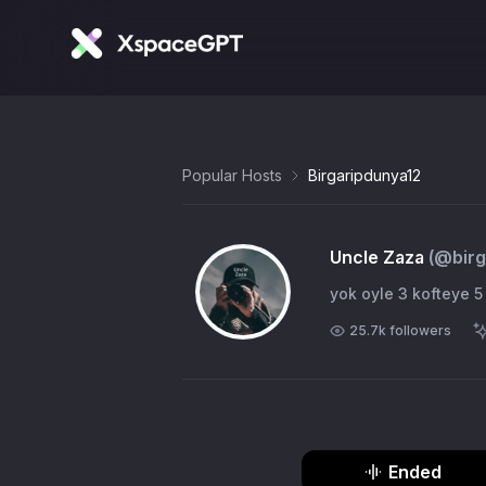
Popular Hosts
Birgaripdunya12
Uncle Zaza
(@
bir
yok oyle 3 kofteye 
25.7k
followers
Ended