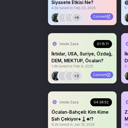
Siyasete Etkisi Ne?
@
4.5k
tuned in
Feb 23, 2025
5.
Convert
+9
Uncle Zaza
01:15:11
İktidar, USA, Suriye, Özdağ,
İ
DEM, MEKTUP, Öcalan?
D
1.4k
tuned in
Feb 9, 2025
9.
Convert
+3
Uncle Zaza
04:36:52
Öcalan-Bahçeli: Kim Kime
Z
Şah Çekiyor♠️♟️♣️⁉️
M
6.2k
tuned in
Jan 19, 2025
6