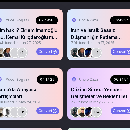
Yücel Boğazkaya
02:48:40
Uncle Zaza
03:45:34
im haklı? Ekrem İmamoğlu
İran ve İsrail: Sessiz
u, Kemal Kılıçdaroğlu mu?
Düşmanlığın Patlama
.4k
tuned in
Jun 27, 2025
7.9k
tuned in
Jun 17, 2025
herkesicinCHP
Noktası
Convert
Convert
+11
+8
Yücel Boğazkaya
04:17:29
Uncle Zaza
06:24:54
oma’da Anayasa
Çözüm Süreci Yeniden:
artışmaları
Gelişmeler ve Beklentiler
8k
tuned in
May 24, 2025
7.2k
tuned in
May 22, 2025
Convert
Convert
+6
+14