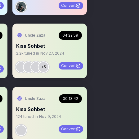
Convert
Uncle Zaza
04:22:59
Kısa Sohbet
2.2k
tuned in
Nov 27, 2024
Convert
+5
Uncle Zaza
00:13:42
Kısa Sohbet
124
tuned in
Nov 9, 2024
Convert