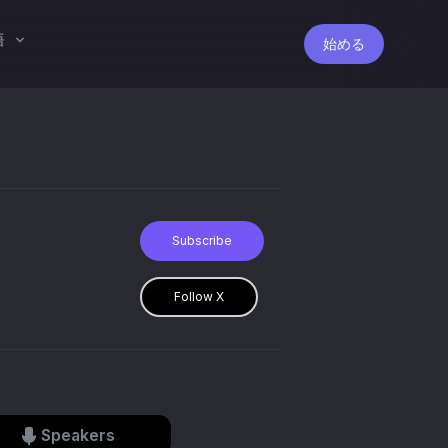
語
始める
Subscribe
Follow X
Speakers