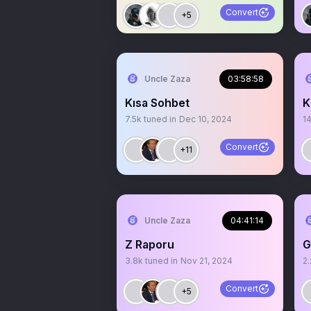
Convert
+5
Uncle Zaza
03:58:58
Kısa Sohbet
K
7.5k
tuned in
Dec 10, 2024
1
Convert
+11
Uncle Zaza
04:41:14
Z Raporu
G
3.8k
tuned in
Nov 21, 2024
2.
Convert
+5