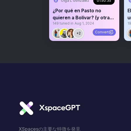
Olga L Gonzalez
01:50:35
¿Por qué en Pasto no
E
quieren a Bolívar? (y otras
u
149
tuned in
Aug 1, 2024
1
preguntas...)
Convert
+2
XSpacesの主要な特徴を発見