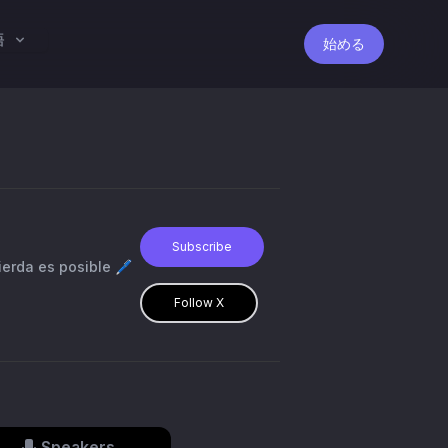
語
始める
Subscribe
Follow X
Speakers