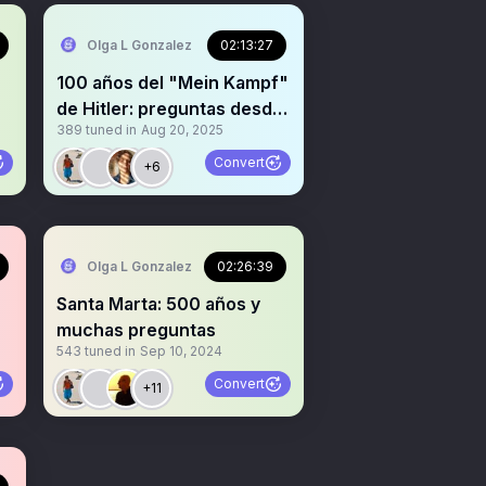
Olga L Gonzalez
02:13:27
100 años del "Mein Kampf"
de Hitler: preguntas desde
389
tuned in
Aug 20, 2025
Colombia
Convert
+6
Olga L Gonzalez
02:26:39
Santa Marta: 500 años y
muchas preguntas
543
tuned in
Sep 10, 2024
Convert
+11