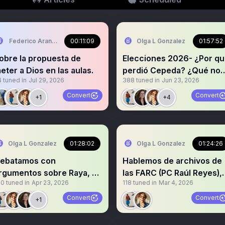
Federico Arango Cammaert
00:11:09
Olga L Gonzalez
01:57:52
obre la propuesta de
Elecciones 2026- ¿Por q
eter a Dios en las aulas.
perdió Cepeda? ¿Qué nos
4
tuned in
Jul 29, 2026
388
tuned in
Jun 23, 2026
espera con ADLE?, et
Convert
Convert
+1
+4
Olga L Gonzalez
01:28:02
Olga L Gonzalez
01:24:26
ebatamos con
Hablemos de archivos de
rgumentos sobre Raya, La
las FARC (PC Raúl Reyes),
60
tuned in
Apr 23, 2026
118
tuned in
Mar 4, 2026
illa Vacía, Bermúdez, etc
fuentes, contexto
Convert
Convert
+1