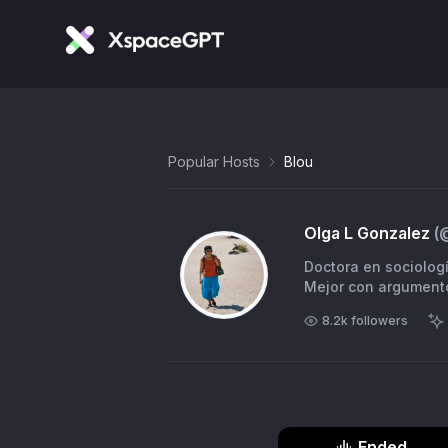
Popular Hosts
Blou
Olga L Gonzalez
(
Doctora en sociología (EHESS 
Mejor con argument
8.2k
followers
Ended