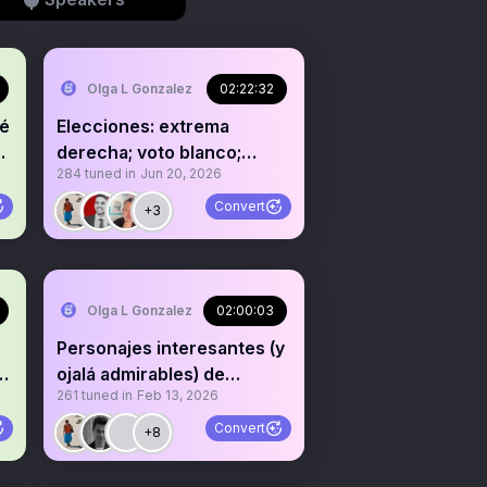
Olga L Gonzalez
02:22:32
ué
Elecciones: extrema
derecha; voto blanco;
284
tuned in
Jun 20, 2026
"fraude", etc
Convert
+3
Olga L Gonzalez
02:00:03
Personajes interesantes (y
ojalá admirables) de
261
tuned in
Feb 13, 2026
nuestra historia
Convert
+8