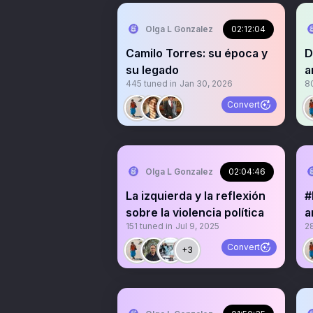
Olga L Gonzalez
02:12:04
Camilo Torres: su época y
D
su legado
a
445
tuned in
Jan 30, 2026
8
h
Convert
Olga L Gonzalez
02:04:46
La izquierda y la reflexión
#
sobre la violencia política
a
151
tuned in
Jul 9, 2025
2
P
Convert
+3