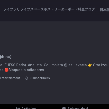
ライブラリ
ライブスペース
ホスト
リーダーボード
料金
ブログ
日本
@
blou
)
París). Analista. Columnista @lasillavacia 👉 Otra izquierda es posible 🖊️
os 🛑Bloqueo a odiadores
Entertainment
0
subscribers
Articles
Scheduled