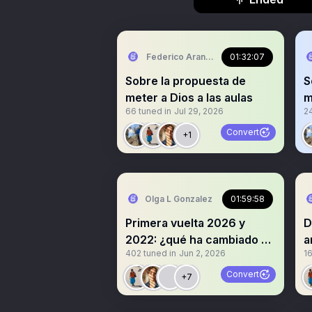
Federico Arango Cammaert
01:32:07
Sobre la propuesta de
S
meter a Dios a las aulas
m
66
tuned in
Jul 29, 2026
2
Convert
+1
Olga L Gonzalez
01:59:58
Primera vuelta 2026 y
D
2022: ¿qué ha cambiado en
a
402
tuned in
Jun 2, 2026
1
Colombia?
S
Convert
+7