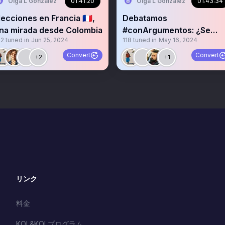
Olga L Gonzalez
01:41:20
Olga L Gonzalez
01:43:34
lecciones en Francia 🇫🇷,
Debatamos
na mirada desde Colombia
#conArgumentos: ¿Se
92
tuned in
Jun 25, 2024
118
tuned in
May 16, 2024
puede hacer ciencia en
Colombia?
Convert
Convert
+2
+1
リンク
料金
KOL&KOLプログラム