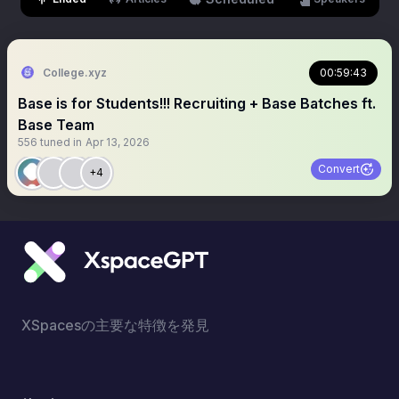
College.xyz
00:59:43
Base is for Students!!! Recruiting + Base Batches ft.
Base Team
556
tuned in
Apr 13, 2026
Convert
+4
XSpacesの主要な特徴を発見