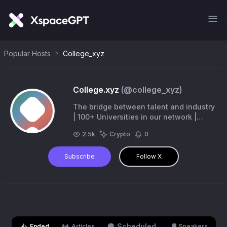
Popular Hosts
College_xyz
College.xyz
(@
college_xyz
)
The bridge between talent and industry
| 100+ Universities in our network |
Hosting the largest student gathering
2.5k
Crypto
0
in blockchain. @MBC_conference
Subscribe
Follow X
Scheduled
Ended
Articles
Speakers