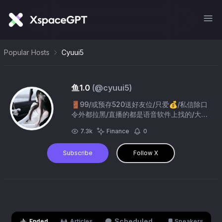
Popular Hosts
Cyuui5
鱼1.0
(@
cyuui5
)
🚪99/或预存520送好友位/只爱💰/私信除口
令外都拉黑/直播的都是语音软件上找的/大号
@yuziu7
7.3k
Finance
0
Subscribe
Follow X
Scheduled
Ended
Articles
Speakers