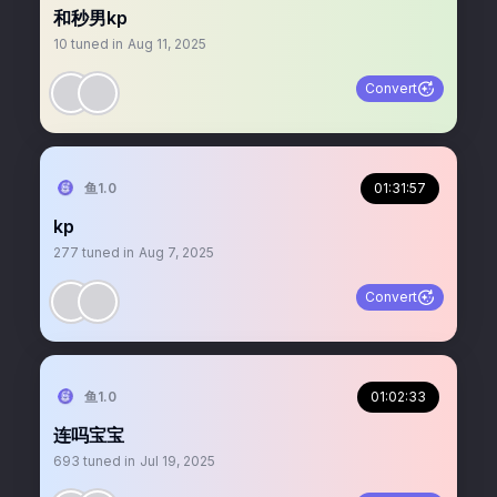
和秒男kp
10
tuned in
Aug 11, 2025
Convert
鱼1.0
01:31:57
kp
277
tuned in
Aug 7, 2025
Convert
鱼1.0
01:02:33
连吗宝宝
693
tuned in
Jul 19, 2025