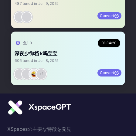
487
tuned in
Jun 9, 2025
Convert
鱼1.0
01:34:20
深夜少御档 k吗宝宝
606
tuned in
Jun 8, 2025
Convert
+1
XSpacesの主要な特徴を発見