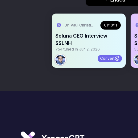
Dr. Paul Christianson
01:10:11
Soluna CEO Interview
S
$SLNH
$
754
tuned in
Jun 2, 2026
5
Convert