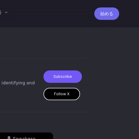
語
始める
Subscribe
 identifying and
Follow X
Speakers