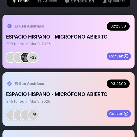
Scheduled
Ended
Articles
Speakers
El Gen Austríaco
02:23:58
ESPACIO HISPANO - MICRÓFONO ABIERTO
298
tuned in
Mar 8, 2026
Convert
+23
El Gen Austríaco
03:41:00
ESPACIO HISPANO - MICRÓFONO ABIERTO
345
tuned in
Mar 5, 2026
Convert
+25