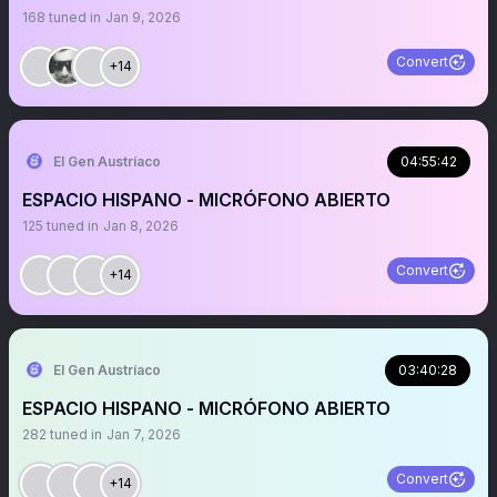
168
tuned in
Jan 9, 2026
Convert
+14
El Gen Austríaco
04:55:42
ESPACIO HISPANO - MICRÓFONO ABIERTO
125
tuned in
Jan 8, 2026
Convert
+14
El Gen Austríaco
03:40:28
ESPACIO HISPANO - MICRÓFONO ABIERTO
282
tuned in
Jan 7, 2026
Convert
+14