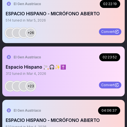
El Gen Austríaco
02:22:19
ESPACIO HISPANO - MICRÓFONO ABIERTO
514
tuned in
Mar 5, 2026
Convert
+26
El Gen Austríaco
02:23:52
Espacio Hispano 🚬🎧✨✝️
312
tuned in
Mar 4, 2026
Convert
+23
El Gen Austríaco
04:06:37
ESPACIO HISPANO - MICRÓFONO ABIERTO
522
tuned in
Mar 4, 2026