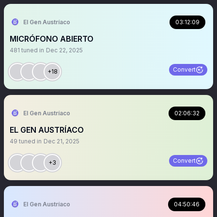
El Gen Austríaco
03:12:09
MICRÓFONO ABIERTO
481
tuned in
Dec 22, 2025
Convert
+18
El Gen Austríaco
02:06:32
EL GEN AUSTRÍACO
49
tuned in
Dec 21, 2025
Convert
+3
El Gen Austríaco
04:50:46