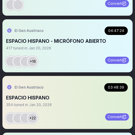
Convert
El Gen Austríaco
04:47:24
ESPACIO HISPANO - MICRÓFONO ABIERTO
417
tuned in
Jan 20, 2026
Convert
+16
El Gen Austríaco
03:48:39
ESPACIO HISPANO
354
tuned in
Jan 20, 2026
Convert
+22