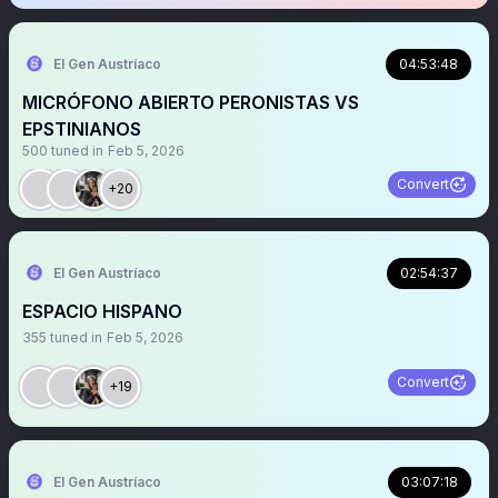
El Gen Austríaco
04:53:48
MICRÓFONO ABIERTO PERONISTAS VS
EPSTINIANOS
500
tuned in
Feb 5, 2026
Convert
+20
El Gen Austríaco
02:54:37
ESPACIO HISPANO
355
tuned in
Feb 5, 2026
Convert
+19
El Gen Austríaco
03:07:18