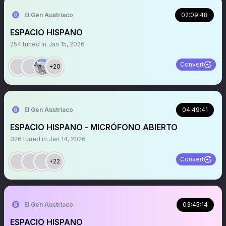
El Gen Austríaco
02:09:48
ESPACIO HISPANO
254
tuned in
Jan 15, 2026
Convert
+20
El Gen Austríaco
04:49:41
ESPACIO HISPANO - MICRÓFONO ABIERTO
326
tuned in
Jan 14, 2026
Convert
+22
El Gen Austríaco
03:45:14
ESPACIO HISPANO