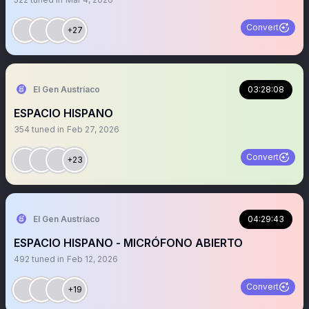
Convert
+27
El Gen Austríaco
03:28:08
ESPACIO HISPANO
354
tuned in
Feb 27, 2026
Convert
+23
El Gen Austríaco
04:29:43
ESPACIO HISPANO - MICRÓFONO ABIERTO
492
tuned in
Feb 12, 2026
Convert
+19