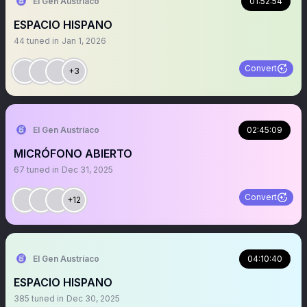
El Gen Austríaco
01:52:54
ESPACIO HISPANO
44
tuned in
Jan 1, 2026
Convert
+3
El Gen Austríaco
02:45:09
MICRÓFONO ABIERTO
67
tuned in
Dec 31, 2025
Convert
+12
El Gen Austríaco
04:10:40
ESPACIO HISPANO
385
tuned in
Dec 30, 2025