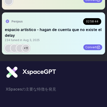
Penjaus
02:58:44
espacio artístico - hagan de cuenta que no existe el
delay
234
tuned in
Aug 3, 2025
Convert
+11
XSpacesの主要な特徴を発見