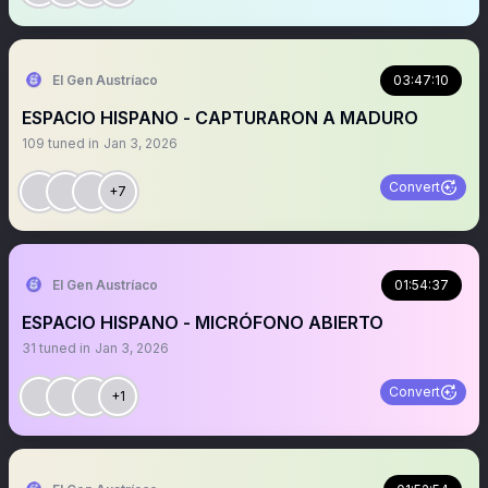
El Gen Austríaco
03:47:10
ESPACIO HISPANO - CAPTURARON A MADURO
109
tuned in
Jan 3, 2026
Convert
+7
El Gen Austríaco
01:54:37
ESPACIO HISPANO - MICRÓFONO ABIERTO
31
tuned in
Jan 3, 2026
Convert
+1