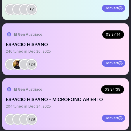
Convert
+7
El Gen Austríaco
03:27:14
ESPACIO HISPANO
246
tuned in
Dec 26, 2025
Convert
+24
El Gen Austríaco
03:34:39
ESPACIO HISPANO - MICRÓFONO ABIERTO
204
tuned in
Dec 24, 2025
Convert
+28