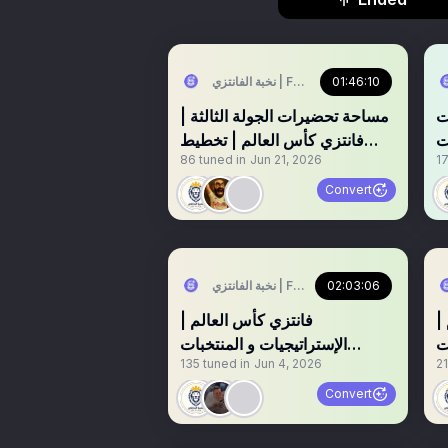
01:46:10
نخبة الفانتزي | FPL Elite
ات
مساحة تحضيرات الجولة الثالثة |
ت
فانتزي كأس العالم | تخطيط
86
tuned in
Jun 21, 2026
17
الوايلد كارد
Convert
02:03:06
نخبة الفانتزي | FPL Elite
|
فانتزي كأس العالم |
ت
الإستراتيجيات و المنتخبات
135
tuned in
Jun 4, 2026
2
((الإستراتيجية الثانية))
Convert