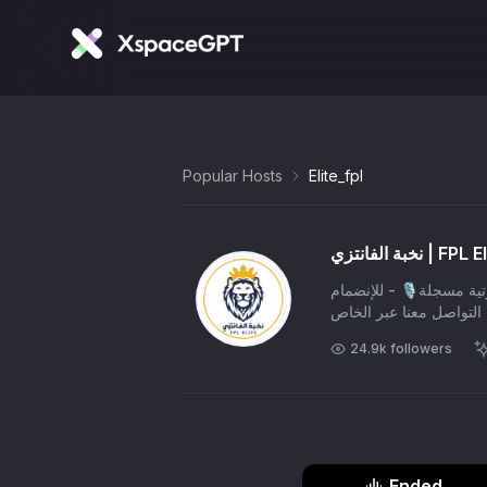
Popular Hosts
Elite_fpl
فانتزي | FPL Elite
بيت الخبراء العرب نقدم محتوى خاص عن لعبة الفانتزي عبر برامج بودكاست في شكل مساحات صوتية مسجلة🎙️ - للإنضمام
 التواصل معنا عبر الخاص
24.9k
followers
Ended