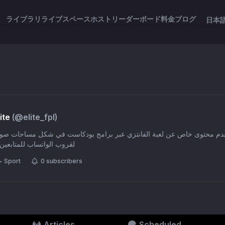
ライブラリ
ライブスペース
ホスト
リーダーボード
料金
ブログ
日本
)
elite_fpl
(@
نخبة ال
لقروب الواتساب للمتابعين
Sport
0
subscribers
Articles
Scheduled