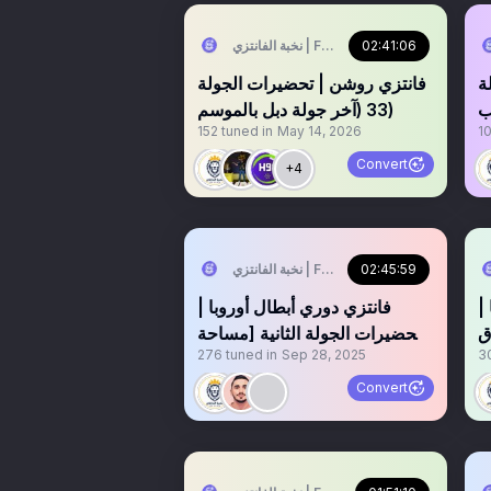
02:41:06
نخبة الفانتزي | FPL Elite
ة
‏‏‏فانتزي روشن | تحضيرات الجولة
33 (آخر جولة دبل بالموسم)
152
tuned in
May 14, 2026
1
Convert
+4
02:45:59
نخبة الفانتزي | FPL Elite
|
‏فانتزي دوري أبطال أوروبا |
ق
تحضيرات الجولة الثانية [مساحة
276
tuned in
Sep 28, 2025
3
صوتية مسجلة]
Convert