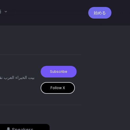
語
始める
Subscribe
Follow X
Speakers