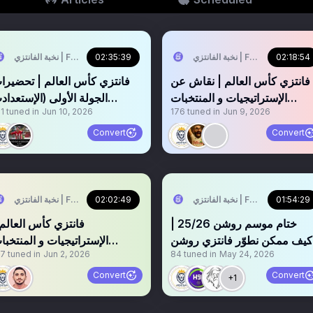
02:18:54
نخبة الفانتزي | FPL Elite
02:35:39
نخبة الفانتزي | FPL Elite
‏‏فانتزي كأس العالم | نقاش عن
‏‏‏‏‏‏‏فانتزي كأس العالم | تحضير
الإستراتيجيات و المنتخبات
الجولة الأولى (الإستعداد
1
tuned in
Jun 10, 2026
176
tuned in
Jun 9, 2026
الديفرينشال
النهائية)
Convert
Convert
01:54:29
نخبة الفانتزي | FPL Elite
02:02:49
نخبة الفانتزي | FPL Elite
ختام موسم روشن 25/26 |
‏فانتزي كأس العالم 
كيف ممكن نطوّر فانتزي روشن
الإستراتيجيات و المنتخبا
17
tuned in
Jun 2, 2026
84
tuned in
May 24, 2026
؟!
((الإستراتيجية الأولى))
Convert
Convert
+1