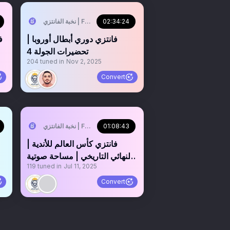
02:34:24
نخبة الفانتزي | FPL Elite
‏‏فانتزي دوري أبطال أوروبا |
‏
تحضيرات الجولة 4
204
tuned in
Nov 2, 2025
Convert
01:08:43
نخبة الفانتزي | FPL Elite
‏‏فانتزي كأس العالم للأندية |
النهائي التاريخي | مساحة صوتية
119
tuned in
Jul 11, 2025
مسجلة 🔴
Convert