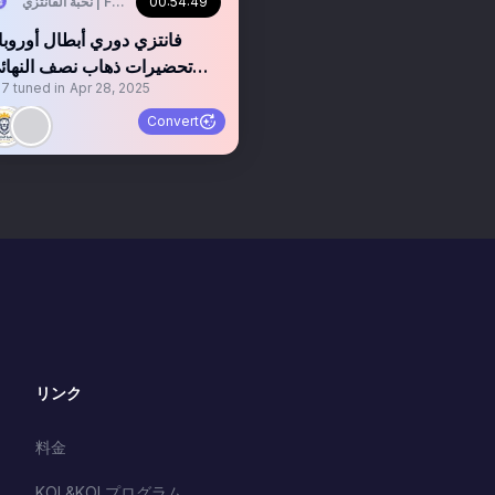
00:54:49
نخبة الفانتزي | FPL Elite
فانتزي دوري أبطال أوروبا 
تحضيرات ذهاب نصف النهائ
07
tuned in
Apr 28, 2025
(مساحة صوتيه مسجلة)
Convert
リンク
料金
KOL&KOLプログラム