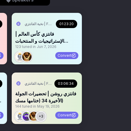
01:23:20
نخبة الفانتزي | FPL Elite
فانتزي كأس العالم |
الإستراتيجيات و المنتخبات
123
tuned in
Jun 7, 2026
((الإستراتيجية الثالثة))
Convert
03:06:34
نخبة الفانتزي | FPL Elite
‏‏‏‏‏‏فانتزي روشن | تحضيرات الجولة
الأخيرة 34 (ختامها مسك)
و
144
tuned in
May 19, 2026
Convert
+3