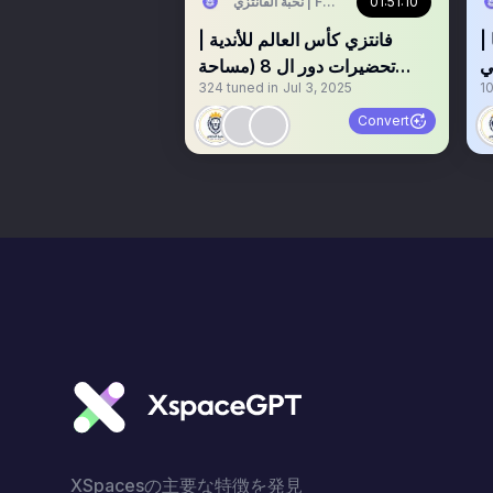
01:51:10
نخبة الفانتزي | FPL Elite
|
‏‏‏فانتزي كأس العالم للأندية |
ي
تحضيرات دور ال 8 (مساحة
324
tuned in
Jul 3, 2025
1
صوتية مسجلة) 🔴
Convert
XSpacesの主要な特徴を発見