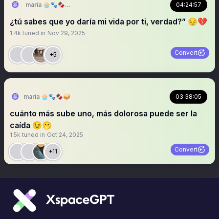
maría 🧁🐾🍫🥪 (MEH)
04:24:57
¿tú sabes que yo daría mi vida por ti, verdad?” 😔💔
1.4k
tuned in
Nov 29, 2025
Convert
+5
maría 🧁🐾🍫🥪
03:38:05
cuánto más sube uno, más dolorosa puede ser la
caída 😉🫢
1.5k
tuned in
Oct 24, 2025
Convert
+11