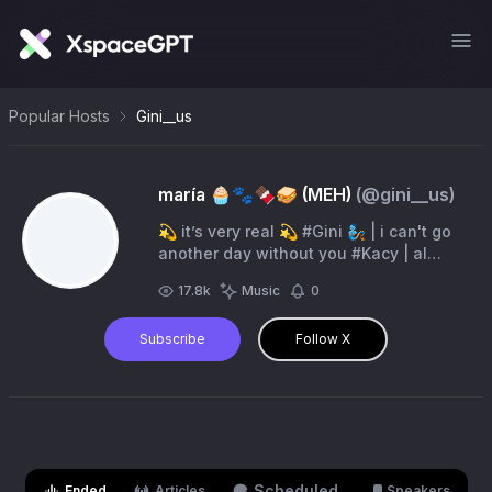
Popular Hosts
Gini__us
maría 🧁🐾🍫🥪 (MEH)
(@
gini__us
)
💫 it’s very real 💫 #Gini 🧞 | i can't go
another day without you #Kacy | al
miedo se le combate con mucho cariño.
17.8k
Music
0
y muchos besos | #Mafin 🧁
Subscribe
Follow X
Scheduled
Ended
Articles
Speakers