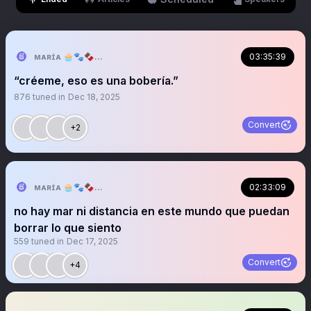
ᴍᴀʀɪ́ᴀ 🧁🐾🍫🥪🎄
03:35:39
“créeme, eso es una bobería.”
876
tuned in
Dec 18, 2025
Convert
+2
ᴍᴀʀɪ́ᴀ 🧁🐾🍫🥪🎄
02:33:09
no hay mar ni distancia en este mundo que puedan
borrar lo que siento
559
tuned in
Dec 17, 2025
Convert
+4