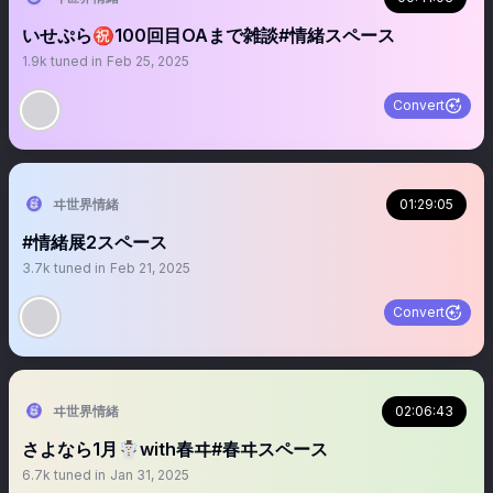
いせぷら㊗️100回目OAまで雑談#情緒スペース
1.9k
tuned in
Feb 25, 2025
Convert
ヰ世界情緒
01:29:05
#情緒展2スペース
3.7k
tuned in
Feb 21, 2025
Convert
ヰ世界情緒
02:06:43
さよなら1月☃️with春ヰ#春ヰスペース
6.7k
tuned in
Jan 31, 2025