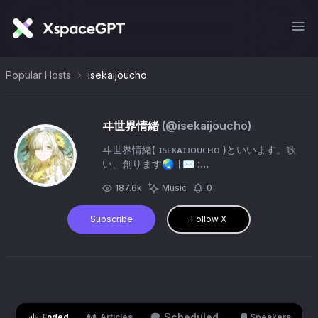
Popular Hosts
Isekaijoucho
ヰ世界情緒
(@
isekaijoucho
)
ヰ世界情緒( ɪꜱᴇᴋᴀɪᴊᴏᴜᴄʜᴏ )といいます。歌
い、創ります🌏 ∣ ✉️ :
isekaijoucho.info@gmail.com
∣
187.6k
Music
0
ɪɴꜰᴏʀᴍᴀᴛɪᴏɴ：@isekai_info ∣ ꜰᴀ : #ヰ世
界情緒美術部 ∣ ᴛᴀɢ : #もしもし情緒ちゃん #
Subscribe
Follow X
ゴミダスといっしょ ∣ 星界 ∣ 夜河世界
Scheduled
Ended
Articles
Speakers