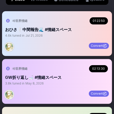
ヰ世界情緒
01:22:50
おひさ❕中間報告🌊 #情緒スペース
4.6k
tuned in
Jul 21, 2026
Convert
ヰ世界情緒
02:13:30
GW折り返し🛁 #情緒スペース
3.8k
tuned in
May 8, 2026
Convert