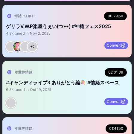
幸祜-KOKO
00:29:50
ゲリラV.W.P楽屋うぇい(つ🕶) #神椿フェス2025
4.3k
tuned in
Nov 2, 2025
Convert
+2
ヰ世界情緒
02:01:39
#キャンディライブ3 ありがとう編🍭 #情緒スペース
6.3k
tuned in
Oct 19, 2025
Convert
ヰ世界情緒
01:41:50