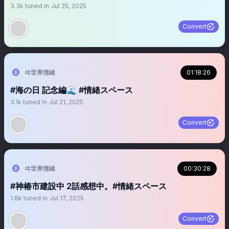
3.3k
tuned in
Jul 25, 2025
Convert
ヰ世界情緒
01:18:26
#海の日 記念編🌊 #情緒スペース
3.1k
tuned in
Jul 21, 2025
Convert
ヰ世界情緒
00:30:28
#神椿市建設中 2話感想中。#情緒スペース
1.8k
tuned in
Jul 17, 2025
Convert