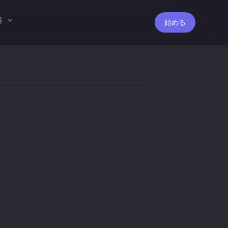
語
始める