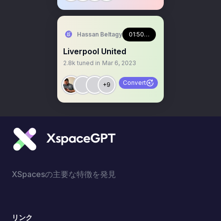
Hassan Beltagy
01:50:13
Liverpool United
2.8k
tuned in
Mar 6, 2023
Convert
+9
XSpacesの主要な特徴を発見
リンク