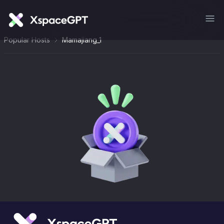
Popular Hosts
Mamajiang_1