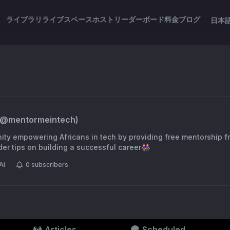
ライブラリ
ライブスペース
ホスト
リーダーボード
料金
ブログ
日本
(@
mentormeintech
)
ity empowering Africans in tech by providing free mentorship f
der tips on building a successful career👭
Ai
0
subscribers
Articles
Scheduled