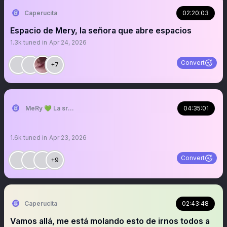
Caperucita
02:20:03
Espacio de Mery, la señora que abre espacios
1.3k
tuned in
Apr 24, 2026
Convert
+7
MeRy 💚 La sra que abre los espacios
04:35:01
1.6k
tuned in
Apr 23, 2026
Convert
+9
Caperucita
02:43:48
Vamos allá, me está molando esto de irnos todos a