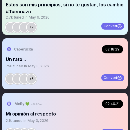
Estos son mis principios, si no te gustan, los cambio
#Taconazo
2.7k
tuned in
May 6, 2026
Convert
+7
Caperucita
02:18:29
Un rato...
758
tuned in
May 3, 2026
Convert
+5
MeRy 💚 La sra que ya no abre los espacios
02:40:21
Mi opinión al respecto
2.1k
tuned in
May 3, 2026