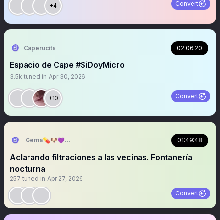
Convert
+4
Caperucita
02:06:20
Espacio de Cape #SiDoyMicro
3.5k
tuned in
Apr 30, 2026
Convert
+10
Gema💊🐶💜😍🌈❤️🕊️💕😘
01:49:48
Aclarando filtraciones a las vecinas. Fontanería
nocturna
257
tuned in
Apr 27, 2026
Convert