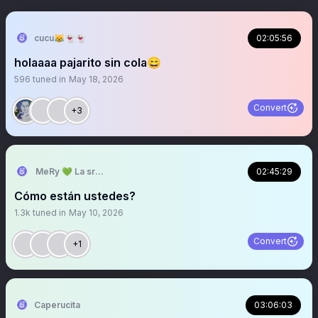
cucu😹👻👻
02:05:56
holaaaa pajarito sin cola😄
596
tuned in
May 18, 2026
Convert
+3
MeRy 💚 La sra que ya no abre los espacios
02:45:29
Cómo están ustedes?
1.3k
tuned in
May 10, 2026
Convert
+1
Caperucita
03:06:03