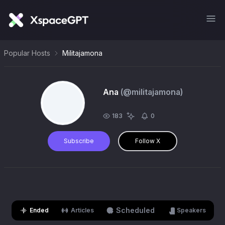
Popular Hosts
Militajamona
Ana
(@
militajamona
)
183
0
Subscribe
Follow X
Scheduled
Ended
Articles
Speakers