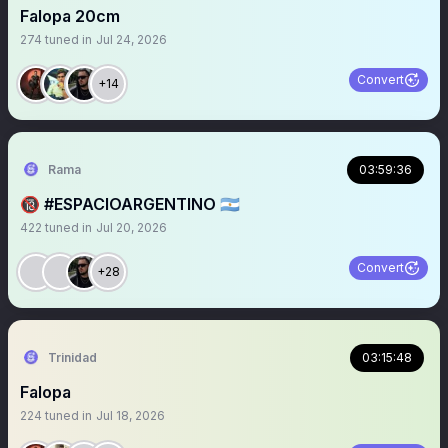
Falopa 20cm
274
tuned in
Jul 24, 2026
Convert
+14
Rama
03:59:36
🔞 #ESPACIOARGENTINO 🇦🇷
422
tuned in
Jul 20, 2026
Convert
+28
Trinidad
03:15:48
Falopa
224
tuned in
Jul 18, 2026