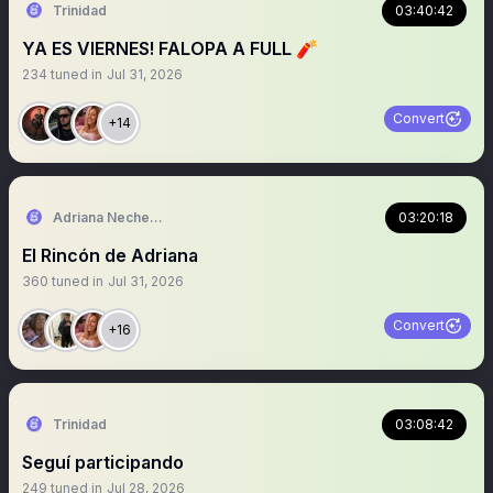
Trinidad
03:40:42
YA ES VIERNES! FALOPA A FULL 🧨
234
tuned in
Jul 31, 2026
Convert
+14
Adriana Nechevenko
03:20:18
El Rincón de Adriana
360
tuned in
Jul 31, 2026
Convert
+16
Trinidad
03:08:42
Seguí participando
249
tuned in
Jul 28, 2026