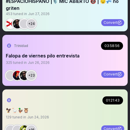
#ESPACIOHISPANO |🎙️ MIC ABIERTO 🔞 | 😴💤 no
griten
453
tuned in
Jun 27, 2026
Convert
+24
Trinidad
03:58:56
Falopa de viernes pilo entrevista
325
tuned in
Jun 26, 2026
Convert
+23
01:21:43
🦅🪿🦆🦉
129
tuned in
Jun 24, 2026
Convert
+16