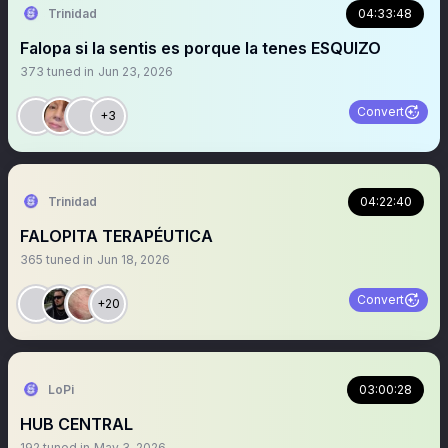
Trinidad
04:33:48
Falopa si la sentis es porque la tenes ESQUIZO
373
tuned in
Jun 23, 2026
Convert
+3
Trinidad
04:22:40
FALOPITA TERAPÉUTICA
365
tuned in
Jun 18, 2026
Convert
+20
LoPi
03:00:28
HUB CENTRAL
192
tuned in
May 3, 2026