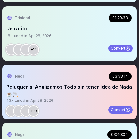
Trinidad
01:29:33
Un ratito
181
tuned in
Apr 28, 2026
Convert
+14
Negri
03:58:14
Peluquería: Analizamos Todo sin tener Idea de Nada
☕️🚬
437
tuned in
Apr 28, 2026
Convert
+19
Negri
03:40:04