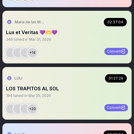
Maria de las Mercedes
02:37:04
Lux et Veritas 💜🫶💜
246
tuned in
Mar 31, 2026
Convert
+14
LULI
01:27:29
LOS TRAPITOS AL SOL
194
tuned in
Mar 25, 2026
Convert
+20