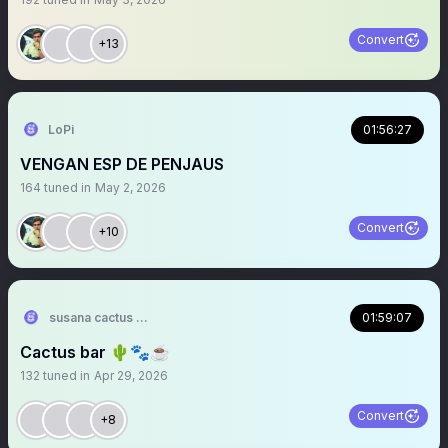
Convert
+13
LoPi
01:56:27
VENGAN ESP DE PENJAUS
164
tuned in
May 2, 2026
Convert
+10
susana cactus 🌵
01:59:07
Cactus bar 🌵🐾☕️
132
tuned in
Apr 29, 2026
Convert
+8