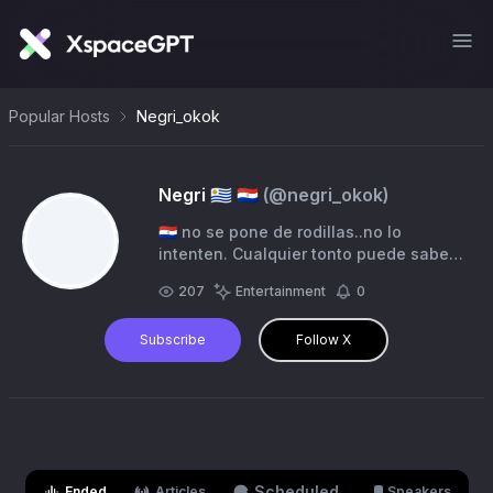
Popular Hosts
Negri_okok
Negri 🇺🇾 🇵🇾
(@
negri_okok
)
🇵🇾 no se pone de rodillas..no lo
intenten. Cualquier tonto puede saber.
Lo importante es entender
207
Entertainment
0
Subscribe
Follow X
Scheduled
Ended
Articles
Speakers