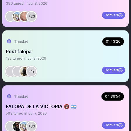
396
tuned in
Jul 8, 2026
Convert
+23
Trinidad
01:43:20
Post falopa
182
tuned in
Jul 8, 2026
Convert
+12
Trinidad
04:36:54
FALOPA DE LA VICTORIA 🔞 🇦🇷
599
tuned in
Jul 7, 2026
Convert
+30