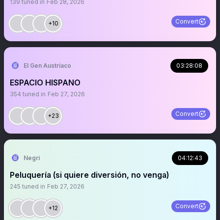
139
tuned in
Feb 28, 2026
Convert
+10
El Gen Austríaco
03:28:08
ESPACIO HISPANO
354
tuned in
Feb 27, 2026
Convert
+23
Negri
04:12:43
Peluquería (si quiere diversión, no venga)
245
tuned in
Feb 27, 2026
Convert
+12