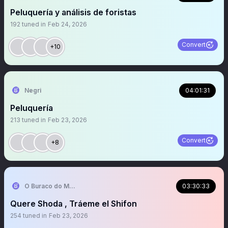
Peluquería y análisis de foristas
192
tuned in
Feb 24, 2026
Convert
+10
Negri
04:01:31
Peluquería
213
tuned in
Feb 23, 2026
Convert
+8
O Buraco do Macaco
03:30:33
Quere Shoda , Tráeme el Shifon
254
tuned in
Feb 23, 2026