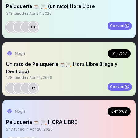
Peluquería ☕️ 🚬 (un rato) Hora Libre
313
tuned in
Apr 27, 2026
Convert
+18
Negri
01:27:47
Un rato de Peluquería ☕️🚬 Hora Libre (Haga y
Deshaga)
178
tuned in
Apr 24, 2026
Convert
+5
Negri
04:10:03
Peluquería ☕️ 🚬 HORA LIBRE
547
tuned in
Apr 20, 2026