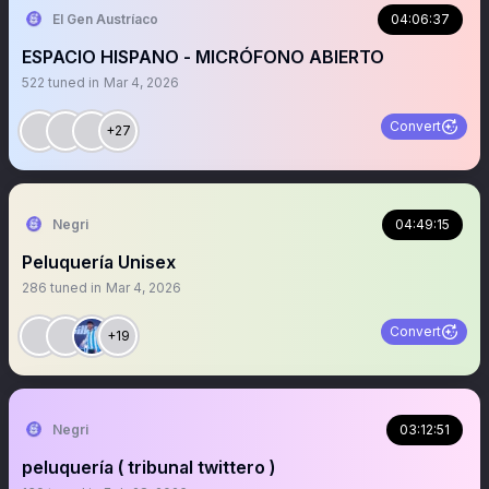
El Gen Austríaco
04:06:37
ESPACIO HISPANO - MICRÓFONO ABIERTO
522
tuned in
Mar 4, 2026
Convert
+27
Negri
04:49:15
Peluquería Unisex
286
tuned in
Mar 4, 2026
Convert
+19
Negri
03:12:51
peluquería ( tribunal twittero )