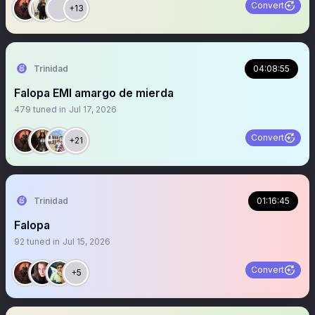
Convert
+13
Trinidad
04:08:55
Falopa EMI amargo de mierda
479
tuned in
Jul 17, 2026
Convert
+21
Trinidad
01:16:45
Falopa
92
tuned in
Jul 15, 2026
Convert
+5