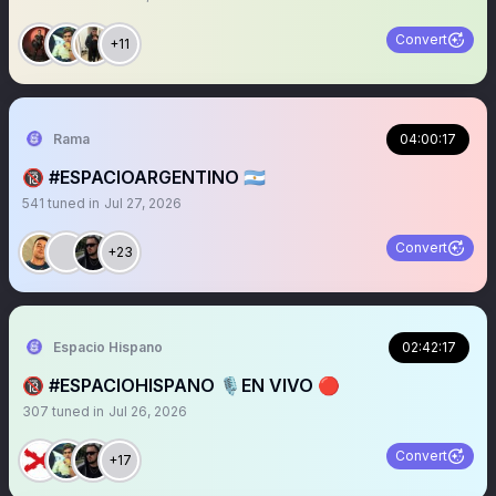
Convert
+11
Rama
04:00:17
🔞 #ESPACIOARGENTINO 🇦🇷
541
tuned in
Jul 27, 2026
Convert
+23
Espacio Hispano
02:42:17
🔞 #ESPACIOHISPANO 🎙️EN VIVO 🔴
307
tuned in
Jul 26, 2026
Convert
+17