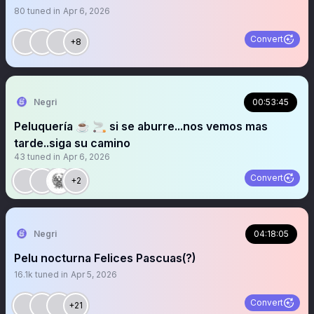
80
tuned in
Apr 6, 2026
Convert
+8
Negri
00:53:45
Peluquería ☕️ 🚬 si se aburre...nos vemos mas
tarde..siga su camino
43
tuned in
Apr 6, 2026
Convert
+2
Negri
04:18:05
Pelu nocturna Felices Pascuas(?)
16.1k
tuned in
Apr 5, 2026
Convert
+21