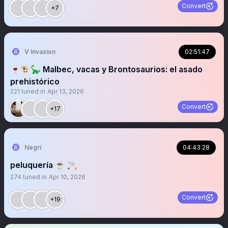
Convert
+7
V Invasion
02:51:47
🍷🐮🦕 Malbec, vacas y Brontosaurios: el asado
prehistórico
221
tuned in
Apr 13, 2026
Convert
+17
Negri
04:43:28
peluquería ☕️ 🚬
274
tuned in
Apr 10, 2026
Convert
+19