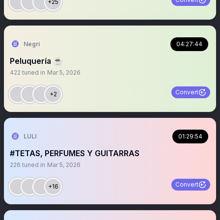
+25
Negri
04:27:44
Peluquería ☕️
422
tuned in
Mar 5, 2026
Convert
+2
LULI
01:29:54
#TETAS, PERFUMES Y GUITARRAS
226
tuned in
Mar 5, 2026
Convert
+16