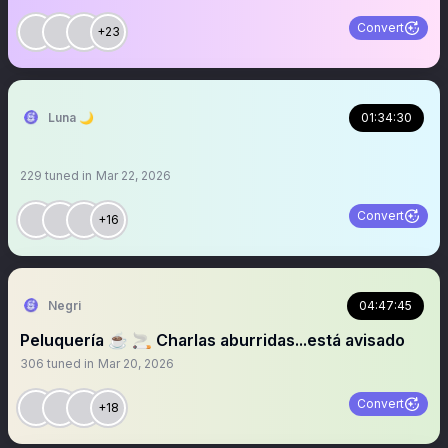
Convert
+23
Luna 🌙
01:34:30
229
tuned in
Mar 22, 2026
Convert
+16
Negri
04:47:45
Peluquería ☕️ 🚬 Charlas aburridas...está avisado
306
tuned in
Mar 20, 2026
Convert
+18