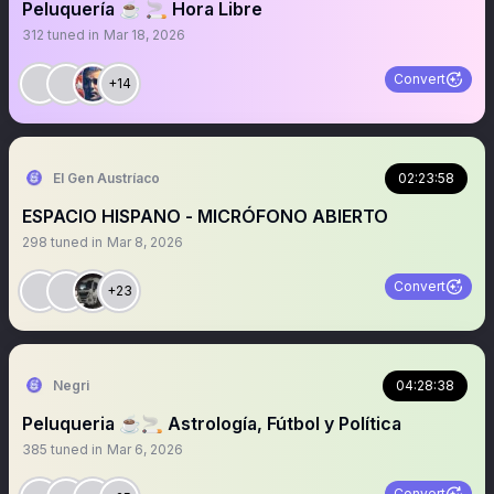
Peluquería ☕️ 🚬 Hora Libre
312
tuned in
Mar 18, 2026
Convert
+14
El Gen Austríaco
02:23:58
ESPACIO HISPANO - MICRÓFONO ABIERTO
298
tuned in
Mar 8, 2026
Convert
+23
Negri
04:28:38
Peluqueria ☕️🚬 Astrología, Fútbol y Política
385
tuned in
Mar 6, 2026
Convert