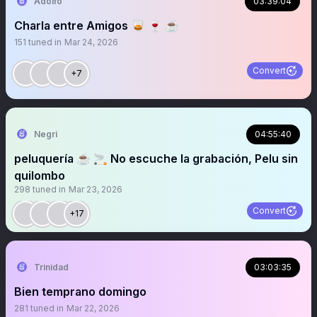
Adolfo
03:39:04
Charla entre Amigos 🥃 🍷 ☕️
151
tuned in
Mar 24, 2026
Convert
+7
Negri
04:55:40
peluquería ☕️ 🚬 No escuche la grabación, Pelu sin
quilombo
298
tuned in
Mar 23, 2026
Convert
+17
Trinidad
03:03:35
Bien temprano domingo
281
tuned in
Mar 22, 2026