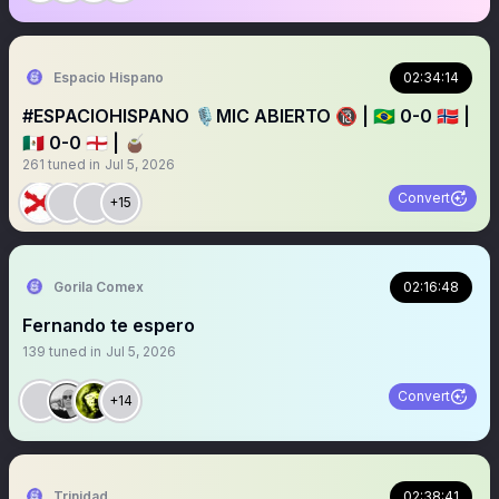
Espacio Hispano
02:34:14
#ESPACIOHISPANO 🎙️MIC ABIERTO 🔞 | 🇧🇷 0-0 🇳🇴 |
🇲🇽 0-0 🏴󠁧󠁢󠁥󠁮󠁧󠁿 | 🧉
261
tuned in
Jul 5, 2026
Convert
+15
Gorila Comex
02:16:48
Fernando te espero
139
tuned in
Jul 5, 2026
Convert
+14
Trinidad
02:38:41