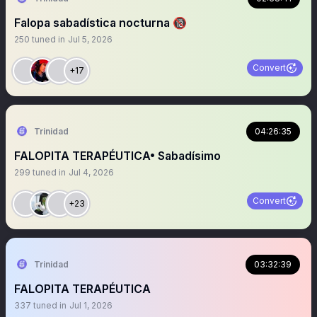
Falopa sabadística nocturna 🔞
250
tuned in
Jul 5, 2026
Convert
+17
Trinidad
04:26:35
FALOPITA TERAPÉUTICA• Sabadísimo
299
tuned in
Jul 4, 2026
Convert
+23
Trinidad
03:32:39
FALOPITA TERAPÉUTICA
337
tuned in
Jul 1, 2026