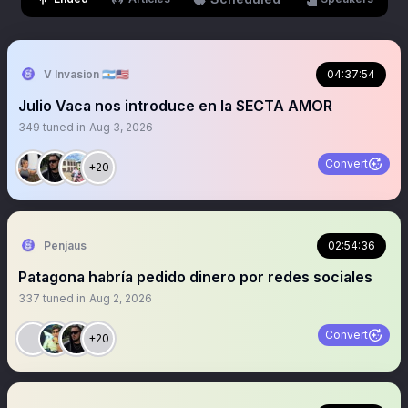
V Invasion 🇦🇷🇺🇸
04:37:54
Julio Vaca nos introduce en la SECTA AMOR
349
tuned in
Aug 3, 2026
Convert
+20
Penjaus
02:54:36
Patagona habría pedido dinero por redes sociales
337
tuned in
Aug 2, 2026
Convert
+20