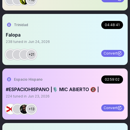
Trinidad
04:48:41
Falopa
238
tuned in
Jun 24, 2026
Convert
+21
Espacio Hispano
02:59:02
#ESPACIOHISPANO |🎙️ MIC ABIERTO 🔞 |
224
tuned in
Jun 23, 2026
Convert
+13