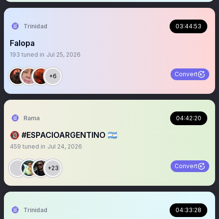
Trinidad
03:44:53
Falopa
193
tuned in
Jul 25, 2026
Convert
+6
Rama
04:42:20
🔞 #ESPACIOARGENTINO 🇦🇷
459
tuned in
Jul 24, 2026
Convert
+23
Trinidad
04:33:28