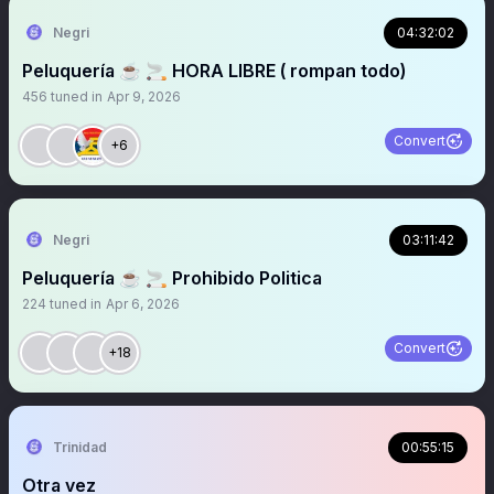
Negri
04:32:02
Peluquería ☕️ 🚬 HORA LIBRE ( rompan todo)
456
tuned in
Apr 9, 2026
Convert
+6
Negri
03:11:42
Peluquería ☕️ 🚬 Prohibido Politica
224
tuned in
Apr 6, 2026
Convert
+18
Trinidad
00:55:15
Otra vez