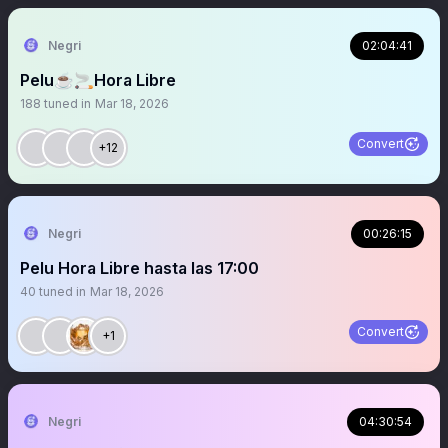
Negri
02:04:41
Pelu☕️🚬Hora Libre
188
tuned in
Mar 18, 2026
Convert
+12
Negri
00:26:15
Pelu Hora Libre hasta las 17:00
40
tuned in
Mar 18, 2026
Convert
+1
Negri
04:30:54