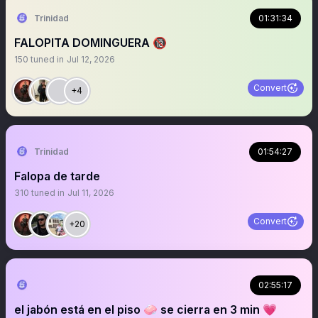
Trinidad
01:31:34
FALOPITA DOMINGUERA 🔞
150
tuned in
Jul 12, 2026
Convert
+4
Trinidad
01:54:27
Falopa de tarde
310
tuned in
Jul 11, 2026
Convert
+20
02:55:17
el jabón está en el piso 🧼 se cierra en 3 min 💗