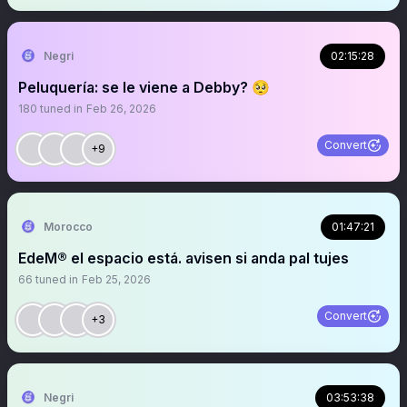
Negri
02:15:28
Peluquería: se le viene a Debby? 🥺
180
tuned in
Feb 26, 2026
Convert
+9
Morocco
01:47:21
EdeM® el espacio está. avisen si anda pal tujes
66
tuned in
Feb 25, 2026
Convert
+3
Negri
03:53:38