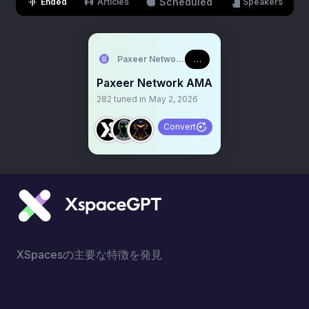
Scheduled
Ended
Articles
Speakers
Paxeer Network Protocol
02:00:19
Paxeer Network AMA
282
tuned in
May 2, 2026
Convert
XSpacesの主要な特徴を発見