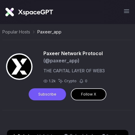
Popular Hosts
Paxeer_app
Paxeer Network Protocol
(@
paxeer_app
)
THE CAPITAL LAYER OF WEB3
1.2k
Crypto
0
Subscribe
Follow X