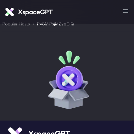
Popular Hosts
Py8MlPsjMZvoOlQ