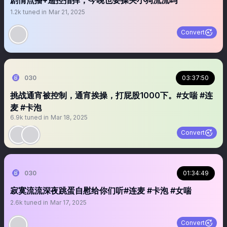
剧情点播+遥控指挥，今晚也要操哭小狗流流吗
1.2k
tuned in
Mar 21, 2025
Convert
030
03:37:50
挑战通宵被控制，通宵挨操，打屁股1000下。#女喘 #连
麦 #卡泡
6.9k
tuned in
Mar 18, 2025
Convert
030
01:34:49
寂寞流流深夜跳蛋自慰给你们听#连麦 #卡泡 #女喘
2.6k
tuned in
Mar 17, 2025
Convert