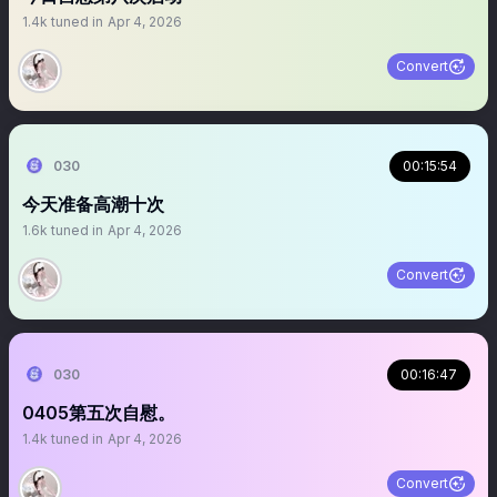
1.4k
tuned in
Apr 4, 2026
Convert
030
00:15:54
今天准备高潮十次
1.6k
tuned in
Apr 4, 2026
Convert
030
00:16:47
0405第五次自慰。
1.4k
tuned in
Apr 4, 2026
Convert