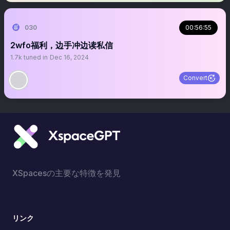
030
00:56:55
2wfo福利，边手冲边读私信
1.7k
tuned in
Dec 16, 2024
Convert
XSpacesの主要な特徴を発見
リンク