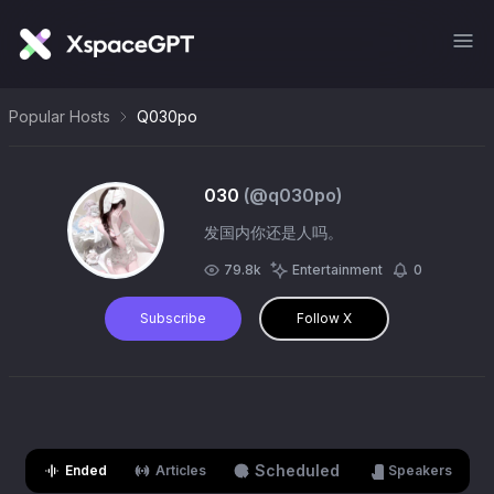
Popular Hosts
Q030po
030
(@
q030po
)
发国内你还是人吗。
79.8k
Entertainment
0
Subscribe
Follow X
Scheduled
Ended
Articles
Speakers