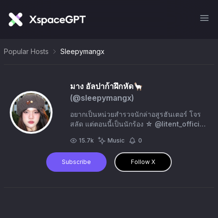
Popular Hosts
Sleepymangx
มาง อัลปาก้าฝึกหัด🦙
(@
sleepymangx
)
อยากเป็นหน่วยสำรวจนักล่าอสูรฮันเตอร์ โจร
สลัด แต่ตอนนี้เป็นนักร้อง ☆ @litent_official
#sleepymangx #MANG_bamm
15.7k
Music
0
Subscribe
Follow X