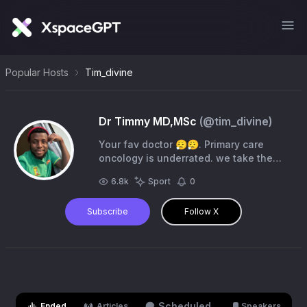
Popular Hosts
Tim_divine
Dr Timmy MD,MSc
(@
tim_divine
)
Your fav doctor 😮‍💨😮‍💨. Primary care
oncology is underrated. we take the
cancer fight out of hospital to the
6.8k
Sport
0
community. Chelsea FC stan
Subscribe
Follow X
Scheduled
Ended
Articles
Speakers