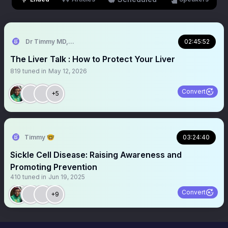
Dr Timmy MD,MSc
02:45:52
The Liver Talk : How to Protect Your Liver
819
tuned in
May 12, 2026
Convert
+5
Timmy 🤓
03:24:40
Sickle Cell Disease: Raising Awareness and
Promoting Prevention
410
tuned in
Jun 19, 2025
Convert
+9