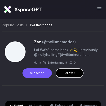
Popular Hosts
Twilitmemories
Zae
(@
twilitmemories
)
i ALWAYS come back ✨💫 | previously
@mollyhailing/@twilitmirrors | a
baguette in the US 🇫🇷
1k
Entertainment
0
Subscribe
Follow X
Scheduled
Ended
Articles
Speakers