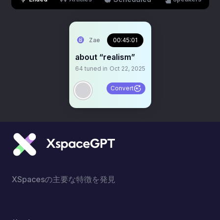
Zae
00:45:01
about “realism”
64
tuned in
Oct 22, 2025
Convert
XSpacesの主要な特徴を発見