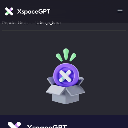
Popular Hosts
Udon_is_here