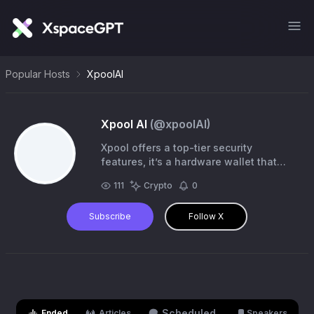
Popular Hosts
XpoolAI
Xpool AI
(@
xpoolAI
)
Xpool offers a top-tier security
features, it’s a hardware wallet that
stores private keys offline, making it
111
Crypto
0
immune to online hacking attempts and
its security
Subscribe
Follow X
Scheduled
Ended
Articles
Speakers