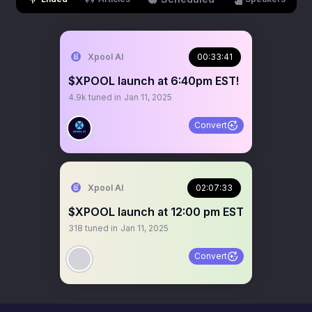
Xpool AI
00:33:41
$XPOOL launch at 6:40pm EST!
4.9k
tuned in
Jan 11, 2025
Convert
Xpool AI
02:07:33
$XPOOL launch at 12:00 pm EST
318
tuned in
Jan 11, 2025
Convert