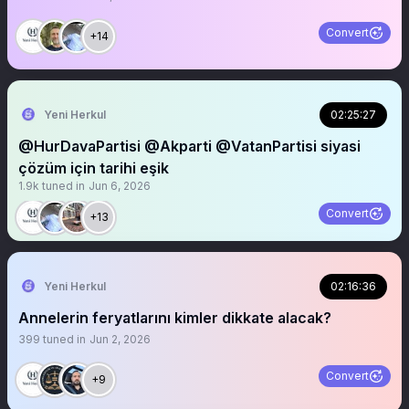
Convert
+14
Yeni Herkul
02:25:27
@HurDavaPartisi @Akparti @VatanPartisi siyasi
çözüm için tarihi eşik
1.9k
tuned in
Jun 6, 2026
Convert
+13
Yeni Herkul
02:16:36
Annelerin feryatlarını kimler dikkate alacak?
399
tuned in
Jun 2, 2026
Convert
+9