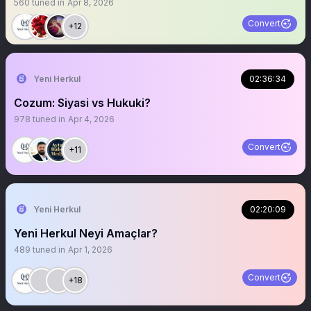
560
tuned in
Apr 8, 2026
Convert
+12
Yeni Herkul
02:36:34
Cozum: Siyasi vs Hukuki?
978
tuned in
Apr 4, 2026
Convert
+11
Yeni Herkul
02:20:09
Yeni Herkul Neyi Amaçlar?
489
tuned in
Apr 1, 2026
Convert
+18