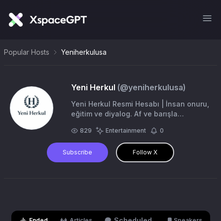
Popular Hosts
Yeniherkulusa
Yeni Herkul
(@
yeniherkulusa
)
Yeni Herkul Resmi Hesabı | İnsan onuru,
eğitim ve diyalog. Af ve barışla
toplumsal yaraları sarmayı, Türkiye
829
Entertainment
0
Cumhuriyeti ve Hükümetiyle birlikte
hedefler.
Subscribe
Follow X
Scheduled
Ended
Articles
Speakers