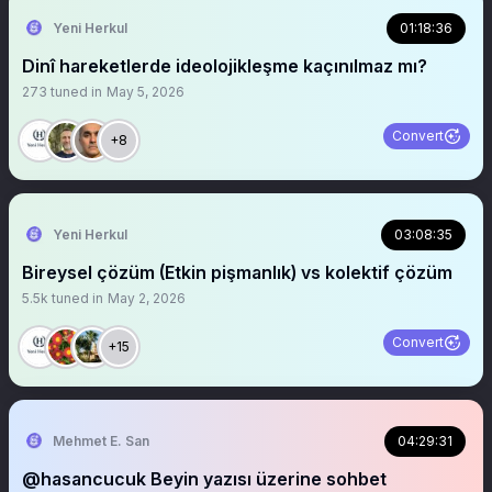
Yeni Herkul
01:18:36
Dinî hareketlerde ideolojikleşme kaçınılmaz mı?
273
tuned in
May 5, 2026
Convert
+8
Yeni Herkul
03:08:35
Bireysel çözüm (Etkin pişmanlık) vs kolektif çözüm
5.5k
tuned in
May 2, 2026
Convert
+15
Mehmet E. San
04:29:31
@hasancucuk Beyin yazısı üzerine sohbet