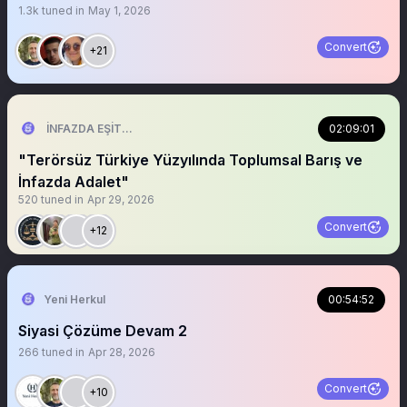
1.3k
tuned in
May 1, 2026
Convert
+21
İNFAZDA EŞİTLİK VE ADALET PLATFORMU
02:09:01
"Terörsüz Türkiye Yüzyılında Toplumsal Barış ve
İnfazda Adalet"
520
tuned in
Apr 29, 2026
Convert
+12
Yeni Herkul
00:54:52
Siyasi Çözüme Devam 2
266
tuned in
Apr 28, 2026
Convert
+10