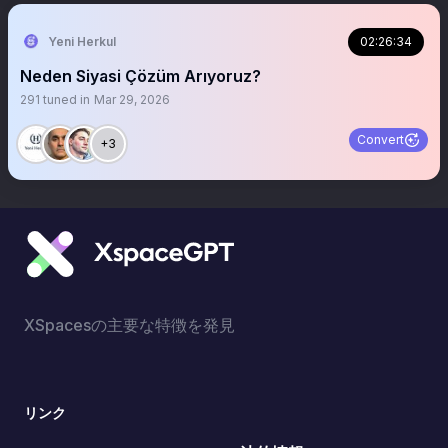
Yeni Herkul
02:26:34
Neden Siyasi Çözüm Arıyoruz?
291
tuned in
Mar 29, 2026
Convert
+3
XSpacesの主要な特徴を発見
リンク