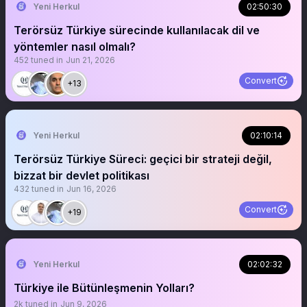
Yeni Herkul
02:50:30
Terörsüz Türkiye sürecinde kullanılacak dil ve
yöntemler nasıl olmalı?
452
tuned in
Jun 21, 2026
Convert
+13
Yeni Herkul
02:10:14
Terörsüz Türkiye Süreci: geçici bir strateji değil,
bizzat bir devlet politikası
432
tuned in
Jun 16, 2026
Convert
+19
Yeni Herkul
02:02:32
Türkiye ile Bütünleşmenin Yolları?
2k
tuned in
Jun 9, 2026