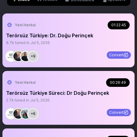
Yeni Herkul
01:22:45
Terörsüz Türkiye: Dr. Doğu Perinçek
8.7k
tuned in
Jul 5, 2026
Convert
+9
Yeni Herkul
00:26:49
Terörsüz Türkiye Süreci: Dr Doğu Perinçek
2.7k
tuned in
Jul 5, 2026
Convert
+6