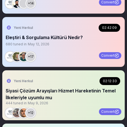
Convert
+14
Yeni Herkul
02:42:09
Eleştiri & Sorgulama Kültürü Nedir?
680
tuned in
May 12, 2026
Convert
+17
Yeni Herkul
02:12:33
Siyasi Çözüm Arayışları Hizmet Hareketinin Temel
İlkeleriyle uyumlu mu
444
tuned in
May 9, 2026
Convert
+12