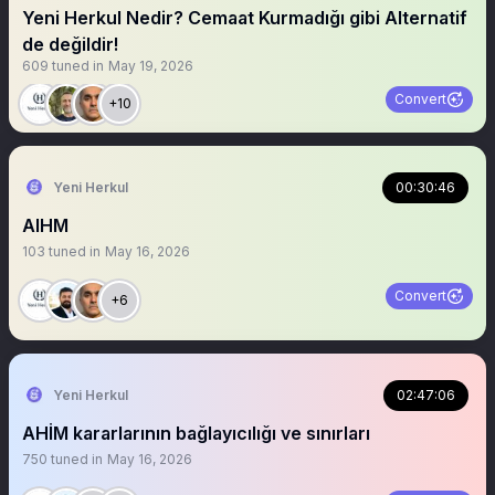
Yeni Herkul Nedir? Cemaat Kurmadığı gibi Alternatif
de değildir!
609
tuned in
May 19, 2026
Convert
+10
Yeni Herkul
00:30:46
AIHM
103
tuned in
May 16, 2026
Convert
+6
Yeni Herkul
02:47:06
AHİM kararlarının bağlayıcılığı ve sınırları
750
tuned in
May 16, 2026