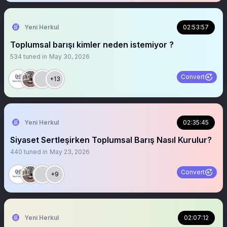
Yeni Herkul
02:53:57
Toplumsal barışı kimler neden istemiyor ?
534
tuned in
May 30, 2026
Convert
+13
Yeni Herkul
02:35:45
Siyaset Sertleşirken Toplumsal Barış Nasıl Kurulur?
440
tuned in
May 23, 2026
Convert
+9
Yeni Herkul
02:07:12