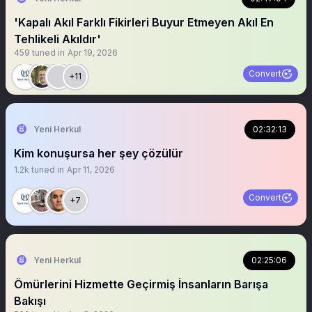
'Kapalı Akıl Farklı Fikirleri Buyur Etmeyen Akıl En
Tehlikeli Akıldır'
459
tuned in
Apr 19, 2026
Convert
+11
Yeni Herkul
02:32:13
Kim konuşursa her şey çözülür
1.2k
tuned in
Apr 11, 2026
Convert
+7
Yeni Herkul
02:25:06
Ömürlerini Hizmette Geçirmiş İnsanların Barışa
Bakışı