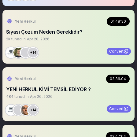
Yeni Herkul
01:48:30
Siyasi Çözüm Neden Gereklidir?
2k
tuned in
Apr 28, 2026
Convert
+14
Yeni Herkul
02:36:04
YENİ HERKUL KİMİ TEMSİL EDİYOR ?
484
tuned in
Apr 26, 2026
Convert
+14
Yeni Herkul
02:47:04