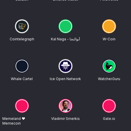
Cointelegraph
Kal Naga - أبوالنجا
W-Coin
Whale Cartel
Ice Open Network
Watcher.Guru
Memeland ❤️
Vladimir Smerkis
Gate.io
Memecoin