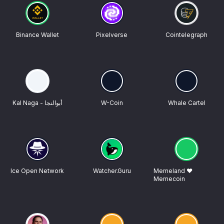
Binance Wallet
Pixelverse
Cointelegraph
Kal Naga - أبوالنجا
W-Coin
Whale Cartel
Ice Open Network
Watcher.Guru
Memeland ❤️
Memecoin