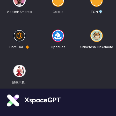
Vladimir Smerkis
Gate.io
TON 💎
Core DAO 🔶
OpenSea
Shibetoshi Nakamoto
隔壁大叔