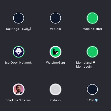
Kal Naga - أبوالنجا
W-Coin
Whale Cartel
Ice Open Network
Watcher.Guru
Memeland ❤️
Memecoin
Vladimir Smerkis
Gate.io
TON 💎