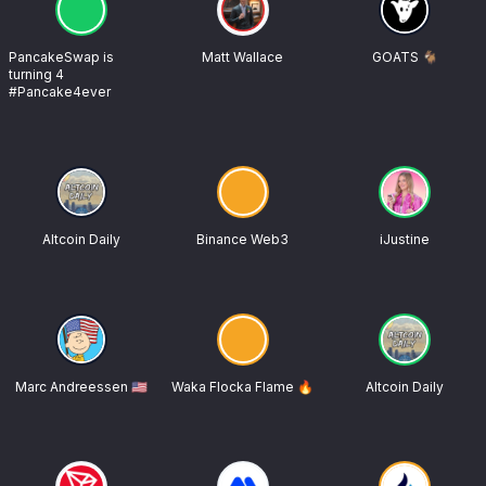
PancakeSwap is
Matt Wallace
GOATS 🐐
turning 4
#Pancake4ever
Altcoin Daily
Binance Web3
iJustine
Marc Andreessen 🇺🇸
Waka Flocka Flame 🔥
Altcoin Daily