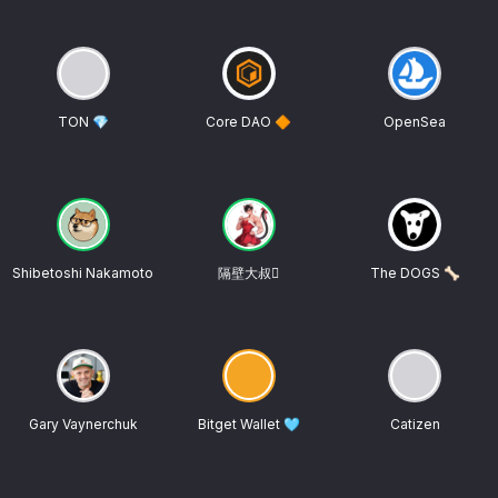
TON 💎
Core DAO 🔶
OpenSea
Shibetoshi Nakamoto
隔壁大叔
The DOGS 🦴
Gary Vaynerchuk
Bitget Wallet 🩵
Catizen